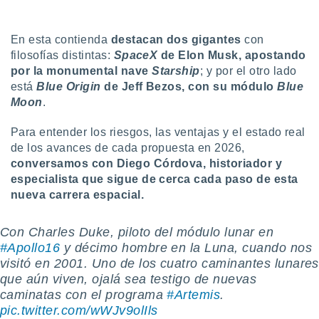
ón de
uedes
uestro sitio
En esta contienda
destacan dos gigantes
con
ed.com.uy.
filosofías distintas:
SpaceX
de Elon Musk, apostando
o, te
por la monumental nave
Starship
; y por el otro lado
 de que
talarán
está
Blue Origin
de Jeff Bezos, con su módulo
Blue
e sean
Moon
.
para
a
Para entender los riesgos, las ventajas y el estado real
por el sitio
de los avances de cada propuesta en 2026,
o se
conversamos con Diego Córdova, historiador y
cookies para
especialista que sigue de cerca cada paso de esta
nto ni para
nueva carrera espacial.
licidad o
Con Charles Duke, piloto del módulo lunar en
ado, aunque
#Apollo16
y décimo hombre en la Luna, cuando nos
sualizar
general no
visitó en 2001. Uno de los cuatro caminantes lunares
ada. Puedes
que aún viven, ojalá sea testigo de nuevas
 instalación
caminatas con el programa
#Artemis
.
y acceder a
pic.twitter.com/wWJv9olIls
io web a