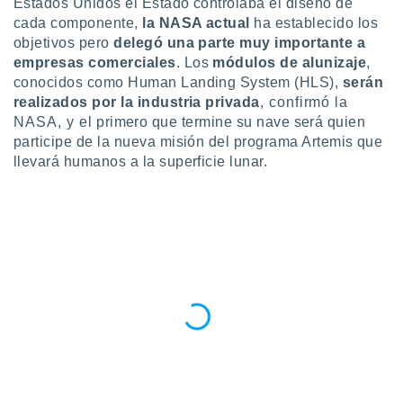
Estados Unidos el Estado controlaba el diseño de
ublicidad y
cada componente,
la NASA actual
ha establecido los
do en
objetivos pero
delegó una parte muy importante a
 mismo.
empresas comerciales
. Los
módulos de alunizaje
,
sultar más
conocidos como Human Landing System (HLS),
serán
 en nuestra
realizados por la industria privada
, confirmó la
 Cookies
y
NASA, y el primero que termine su nave será quien
ualquier
participe de la nueva misión del programa Artemis que
ento
llevará humanos a la superficie lunar.
 botón
ación de
kies
 disponible
e nuestra
.
IVAMENTE,
as
 a cookies
 no aceptar