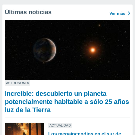
Últimas noticias
Ver más
ASTRONOMÍA
Increíble: descubierto un planeta
potencialmente habitable a sólo 25 años
luz de la Tierra
ACTUALIDAD
Los megaincendios en el sur de