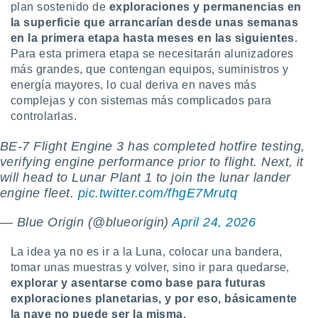
plan sostenido de
exploraciones y permanencias en
ar perfiles
la superficie que arrancarían desde unas semanas
idad
a, utilizar
en la primera etapa hasta meses en las siguientes
.
a
Para esta primera etapa se necesitarán alunizadores
 la
más grandes, que contengan equipos, suministros y
energía mayores, lo cual deriva en naves más
da, crear un
complejas y con sistemas más complicados para
personalizar
controlarlas.
o, uso de
a la
e contenido
BE-7 Flight Engine 3 has completed hotfire testing,
do, medir el
verifying engine performance prior to flight. Next, it
 de la
will head to Lunar Plant 1 to join the lunar lander
medir el
engine fleet.
pic.twitter.com/fhgE7Mrutq
 del
 comprender
— Blue Origin (@blueorigin)
April 24, 2026
 través de
s o a través
La idea ya no es ir a la Luna, colocar una bandera,
nación de
edentes de
tomar unas muestras y volver, sino ir para quedarse,
fuentes,
explorar y asentarse como base para futuras
y mejora de
exploraciones planetarias, y por eso, básicamente
os, uso de
la nave no puede ser la misma.