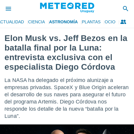
ACTUALIDAD
CIENCIA
ASTRONOMÍA
PLANTAS
OCIO
privacidad
Elon Musk vs. Jeff Bezos en la
o de
om.uy
batalla final por la Luna:
com.uy) ha
ado por
entrevista exclusiva con el
es para
especialista Diego Córdova
ue la
 que se
e calidad.
La NASA ha delegado el próximo alunizaje a
eder a este
empresas privadas. SpaceX y Blue Origin aceleran
ediante las
opciones:
el desarrollo de sus naves para asegurar el futuro
del programa Artemis. Diego Córdova nos
ookies y
responde los detalle de la nueva “batalla por la
e forma
Luna”.
d digital
ada, basada