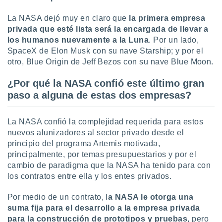
ados con el
 seleccionar
La NASA dejó muy en claro que
la primera empresa
o.
privada que esté lista será la encargada de llevar a
calización
los humanos nuevamente a la Luna
. Por un lado,
precisa e
SpaceX de Elon Musk con su nave Starship; y por el
ión mediante
otro, Blue Origin de Jeff Bezos con su nave Blue Moon.
, publicidad
¿Por qué la NASA confió este último gran
dos,
paso a alguna de estas dos empresas?
 publicidad
,
ón de
La NASA confió la complejidad requerida para estos
 desarrollo
nuevos alunizadores al sector privado desde el
s.
principio del programa Artemis motivada,
principalmente, por temas presupuestarios y por el
tros 1199
ios
cambio de paradigma que la NASA ha tenido para con
los contratos entre ella y los entes privados.
Por medio de un contrato, l
a NASA le otorga una
suma fija para el desarrollo a la empresa privada
para la construcción de prototipos y pruebas,
pero