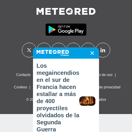
Los
megaincendios
Contacto
Sobre nosotros
FAQ
Términos de uso
en el sur de
Francia hacen
Cookies
Política de privacidad
Configuración de privacidad
estallar a más
© 2026 Meteored. Todos los derechos reservados
de 400
proyectiles
olvidados de la
Segunda
Guerra