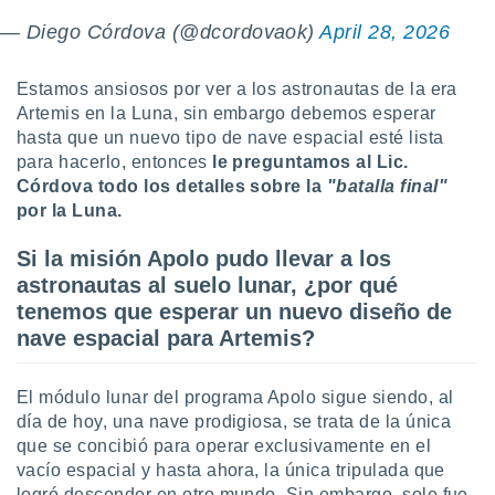
ste abono
— Diego Córdova (@dcordovaok)
April 28, 2026
 botón
.
Estamos ansiosos por ver a los astronautas de la era
nto,
Artemis en la Luna, sin embargo debemos esperar
hasta que un nuevo tipo de nave espacial esté lista
cios
para hacerlo, entonces
le preguntamos al Lic.
kies,
Córdova todo los detalles sobre la
"batalla final"
ores únicos
por la Luna.
as similares
nar,
Si la misión Apolo pudo llevar a los
rocesar
onales como
astronautas al suelo lunar, ¿por qué
 este sitio
tenemos que esperar un nuevo diseño de
recciones IP
nave espacial para Artemis?
ficadores de
 posible
s
El módulo lunar del programa Apolo sigue siendo, al
 traten tus
día de hoy, una nave prodigiosa, se trata de la única
nales en
que se concibió para operar exclusivamente en el
 interés
go a lo que
vacío espacial y hasta ahora, la única tripulada que
nerte. Para
logró descender en otro mundo. Sin embargo, solo fue