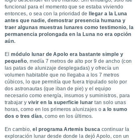
retirar su
funcional para el momento que se estaba viviendo
ento u
entonces, o sea con la prioridad de
llegar a la Luna
antes que nadie, demostrar presencia humana y
 de datos
traer algunas muestras lunares como testimonio, la
er momento
permanencia prolongada en la Luna no era opción
ic en
o en
aún.
 Cookies
en
El
módulo lunar de Apolo era bastante simple y
eb.
pequeño
, medía 7 metros de alto por 9 de ancho (con
las patas de alunizaje desplegadas) y ofrecía un
y
volumen habitable que no llegaba a los 7 metros
socios
cúbicos, lo que permitía que fuera tripulado solo por
el
dos astronautas (que iban de pie) y el equipo
to de
necesario como energía, insumos y suministros, para
trabajar y
vivir en la superficie lunar
tan solo unas
la
horas, como en los primeros alunizajes o
a lo sumo
 en un
dos o tres días
, como en los últimos.
 y/o acceder
 de datos
En cambio,
el programa Artemis busca
continuar la
ara
exploración lunar desde donde la dejó Apolo, con un
 anuncios