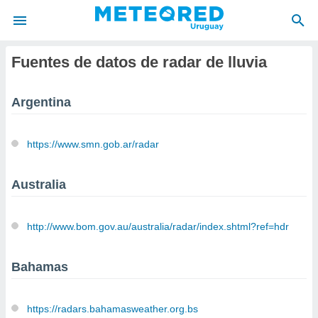
Fuentes de datos de radar de lluvia
privacidad
o de
om.uy
Argentina
com.uy) ha
ado por
es para
https://www.smn.gob.ar/radar
ue la
 que se
e calidad.
Australia
eder a este
ediante las
opciones:
http://www.bom.gov.au/australia/radar/index.shtml?ref=hdr
ookies y
e forma
Bahamas
d digital
ada, basada
https://radars.bahamasweather.org.bs