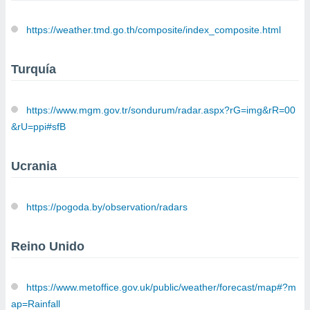
https://weather.tmd.go.th/composite/index_composite.html
Turquía
https://www.mgm.gov.tr/sondurum/radar.aspx?rG=img&rR=00
&rU=ppi#sfB
Ucrania
https://pogoda.by/observation/radars
Reino Unido
https://www.metoffice.gov.uk/public/weather/forecast/map#?m
ap=Rainfall