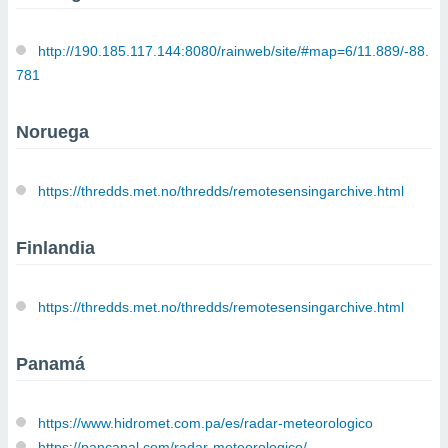
http://190.185.117.144:8080/rainweb/site/#map=6/11.889/-88.
781
Noruega
https://thredds.met.no/thredds/remotesensingarchive.html
Finlandia
https://thredds.met.no/thredds/remotesensingarchive.html
Panamá
https://www.hidromet.com.pa/es/radar-meteorologico
https://pancanal.com/radar-meteorologico/