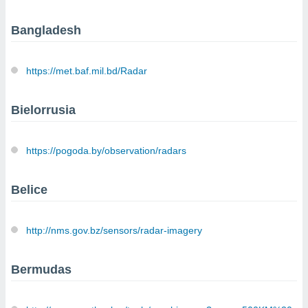
mación
ediante
Bangladesh
ecnologías
nos permite
estra
ara seguir
https://met.baf.mil.bd/Radar
e contenido
ACEPTAR
stándares
Y
sin coste.
Bielorrusia
CONTINUAR
 botón
continuar",
CONFIGURACIÓN
https://pogoda.by/observation/radars
der a la
ndo la
 de todas
Belice
, ya sean
de nuestros
 nos
http://nms.gov.bz/sensors/radar-imagery
 y análisis
tamiento en
Bermudas
b, así como
un perfil
para