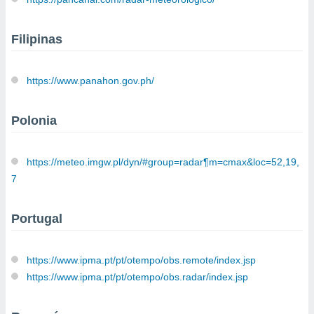
Filipinas
https://www.panahon.gov.ph/
Polonia
https://meteo.imgw.pl/dyn/#group=radar¶m=cmax&loc=52,19,
7
Portugal
https://www.ipma.pt/pt/otempo/obs.remote/index.jsp
https://www.ipma.pt/pt/otempo/obs.radar/index.jsp