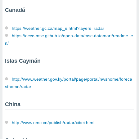
ón de
uedes
Canadá
uestro sitio
ed.com.uy.
o, te
https://weather.gc.ca/map_e.html?layers=radar
 de que
https://eccc-msc.github.io/open-data/msc-datamart/readme_e
talarán
e sean
n/
para
a
Islas Caymán
por el sitio
o se
cookies para
http://www.weather.gov.ky/portal/page/portal/nwshome/foreca
nto ni para
sthome/radar
licidad o
ado, aunque
China
sualizar
general no
ada. Puedes
http://www.nmc.cn/publish/radar/xibei.html
 instalación
y acceder a
io web a