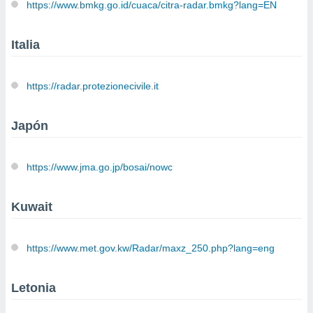
https://www.bmkg.go.id/cuaca/citra-radar.bmkg?lang=EN
Italia
https://radar.protezionecivile.it
Japón
https://www.jma.go.jp/bosai/nowc
Kuwait
https://www.met.gov.kw/Radar/maxz_250.php?lang=eng
Letonia