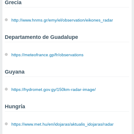
ados con el
Grecia
 seleccionar
o.
http://www.hnms.gr/emy/el/observation/eikones_radar
calización
precisa e
ión mediante
Departamento de Guadalupe
, publicidad
https://meteofrance.gp/fr/observations
dos,
 publicidad
,
Guyana
ón de
 desarrollo
s.
https://hydromet.gov.gy/150km-radar-image/
tros 1199
ios
Hungría
https://www.met.hu/en/idojaras/aktualis_idojaras/radar