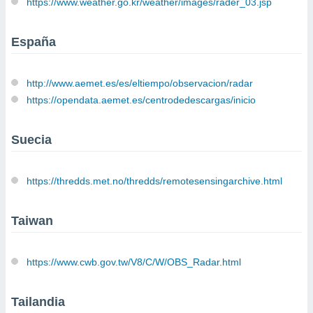
https://www.weather.go.kr/weather/images/rader_03.jsp
España
http://www.aemet.es/es/eltiempo/observacion/radar
https://opendata.aemet.es/centrodedescargas/inicio
Suecia
https://thredds.met.no/thredds/remotesensingarchive.html
Taiwan
https://www.cwb.gov.tw/V8/C/W/OBS_Radar.html
Tailandia