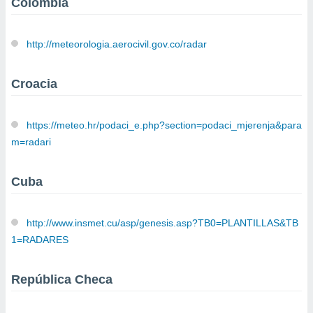
Colombia
ste abono
 botón
.
http://meteorologia.aerocivil.gov.co/radar
nto,
Croacia
cios
kies,
ores únicos
https://meteo.hr/podaci_e.php?section=podaci_mjerenja&para
as similares
m=radari
nar,
rocesar
onales como
Cuba
 este sitio
recciones IP
ficadores de
http://www.insmet.cu/asp/genesis.asp?TB0=PLANTILLAS&TB
 posible
1=RADARES
s
 traten tus
nales en
República Checa
 interés
go a lo que
nerte. Para