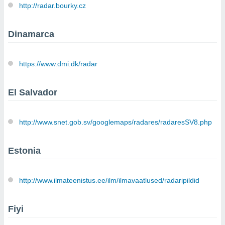
http://radar.bourky.cz
retirar su
ento u
Dinamarca
 de datos
er momento
ic en
https://www.dmi.dk/radar
o en
 Cookies
en
El Salvador
eb.
y
http://www.snet.gob.sv/googlemaps/radares/radaresSV8.php
socios
el
Estonia
to de
la
http://www.ilmateenistus.ee/ilm/ilmavaatlused/radaripildid
 en un
 y/o acceder
 de datos
Fiyi
ara
 anuncios