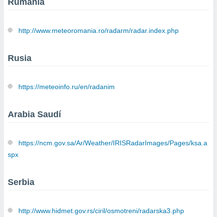
Rumanía
http://www.meteoromania.ro/radarm/radar.index.php
Rusia
https://meteoinfo.ru/en/radanim
Arabia Saudí
https://ncm.gov.sa/Ar/Weather/IRISRadarImages/Pages/ksa.a
spx
Serbia
http://www.hidmet.gov.rs/ciril/osmotreni/radarska3.php