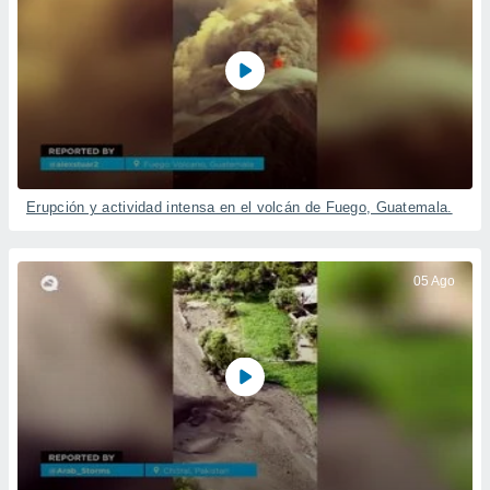
ste abono
 botón
.
nto,
cios
kies,
ores únicos
Erupción y actividad intensa en el volcán de Fuego, Guatemala.
as similares
nar,
rocesar
onales como
05 Ago
 este sitio
recciones IP
ficadores de
 posible
s
 traten tus
nales en
 interés
go a lo que
nerte. Para