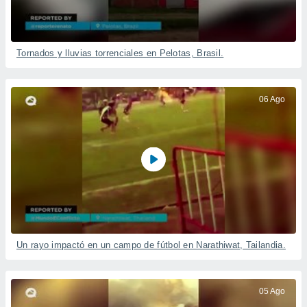
ón de
uedes
uestro sitio
ed.com.uy.
Tornados y lluvias torrenciales en Pelotas, Brasil.
o, te
 de que
talarán
e sean
06 Ago
para
a
por el sitio
o se
cookies para
nto ni para
licidad o
ado, aunque
sualizar
Un rayo impactó en un campo de fútbol en Narathiwat, Tailandia.
general no
ada. Puedes
 instalación
y acceder a
05 Ago
io web a