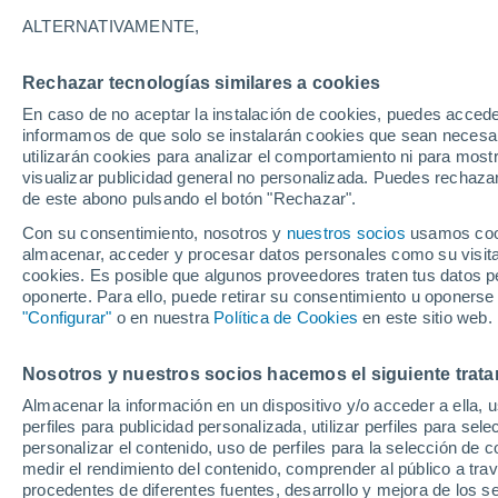
facilitando la navegación y usabilidad de la w
ALTERNATIVAMENTE,
solamente contienen datos los cuales son inoc
Rechazar tecnologías similares a cookies
Existen diferentes tipos de Cookies, que se pod
En caso de no aceptar la instalación de cookies, puedes accede
informamos de que solo se instalarán cookies que sean necesari
utilizarán cookies para analizar el comportamiento ni para most
A. Tipos de cookies según la entidad que 
visualizar publicidad general no personalizada. Puedes rechazar
de este abono pulsando el botón "Rechazar".
Según quien sea la entidad que gestione el eq
Con su consentimiento, nosotros y
nuestros socios
usamos cooki
y trate los datos que se obtengan, podemos dist
almacenar, acceder y procesar datos personales como su visita e
cookies. Es posible que algunos proveedores traten tus datos pe
oponerte. Para ello, puede retirar su consentimiento u oponerse
Cookies propias: Son aquellas que se envían
"Configurar"
o en nuestra
Política de Cookies
en este sitio web.
dominio gestionado por el propio editor y desde 
usuario.
Nosotros y nuestros socios hacemos el siguiente trata
Cookies de tercero: Son aquellas que se env
Almacenar la información en un dispositivo y/o acceder a ella, 
equipo o dominio que no es gestionado por el edi
perfiles para publicidad personalizada, utilizar perfiles para sele
personalizar el contenido, uso de perfiles para la selección de c
obtenidos a través de las cookies.
medir el rendimiento del contenido, comprender al público a tra
procedentes de diferentes fuentes, desarrollo y mejora de los se