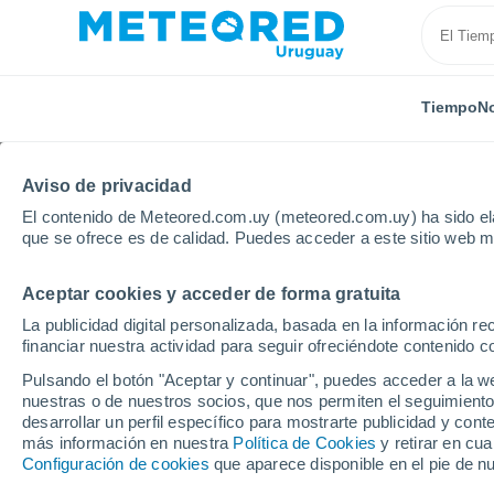
Tiempo
No
Inicio
Política de Cookies
Aviso de privacidad
El contenido de Meteored.com.uy (meteored.com.uy) ha sido ela
Política de Cookies
que se ofrece es de calidad. Puedes acceder a este sitio web m
Aceptar cookies y acceder de forma gratuita
1. DEFINICIÓN Y TIPOS DE COOKIES.
La publicidad digital personalizada, basada en la información r
financiar nuestra actividad para seguir ofreciéndote contenido c
Según la definición de la
Wikipedia
: Una cooki
Pulsando el botón "Aceptar y continuar", puedes acceder a la w
información enviada por un sitio web y almace
nuestras o de nuestros socios, que nos permiten el seguimiento
el sitio web puede consultar la actividad previa
desarrollar un perfil específico para mostrarte publicidad y co
más información en nuestra
Política de Cookies
y retirar en cu
Configuración de cookies
que aparece disponible en el pie de n
La utilización de cookies es una práctica habit
funcionamiento de internet, aportando ventajas e