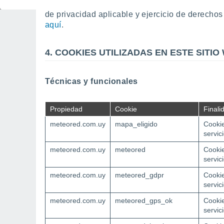
terceros u otra previsión legal existente. El res
de privacidad aplicable y ejercicio de derecho
aquí
.
4. COOKIES UTILIZADAS EN ESTE SITIO
Técnicas y funcionales
Propiedad
Cookie
Finali
meteored.com.uy
mapa_eligido
Cookie
servic
meteored.com.uy
meteored
Cookie
servic
meteored.com.uy
meteored_gdpr
Cookie
servic
meteored.com.uy
meteored_gps_ok
Cookie
servic