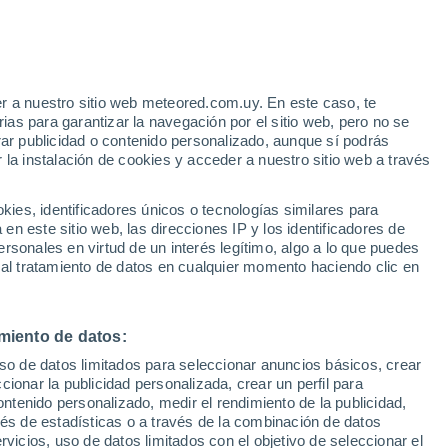
eb. Las cookies no pueden dañar su equipo,
uos para el software pues no contienen código.
rían englobar en tres categorías:
r a nuestro sitio web meteored.com.uy. En este caso, te
as para garantizar la navegación por el sitio web, pero no se
rar publicidad o contenido personalizado, aunque sí podrás
las gestione
 la instalación de cookies y acceder a nuestro sitio web a través
uipo o dominio desde donde se envían las cookies
es, identificadores únicos o tecnologías similares para
inguir:
n este sitio web, las direcciones IP y los identificadores de
rsonales en virtud de un interés legítimo, algo a lo que puedes
 al tratamiento de datos en cualquier momento haciendo clic en
 al equipo terminal del usuario desde un equipo o
el que se presta el servicio solicitado por el
miento de datos:
ían al equipo terminal del usuario desde un
uso de datos limitados para seleccionar anuncios básicos, crear
tor, sino por otra entidad que trata los datos
ccionar la publicidad personalizada, crear un perfil para
ontenido personalizado, medir el rendimiento de la publicidad,
vés de estadísticas o a través de la combinación de datos
rvicios, uso de datos limitados con el objetivo de seleccionar el