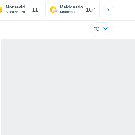
Montevideo
Maldonado
Paysandú
11°
10°
Montevideo
Maldonado
Paysandú
°C