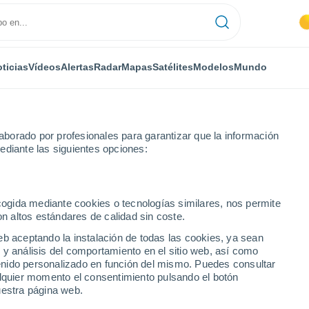
ticias
Vídeos
Alertas
Radar
Mapas
Satélites
Modelos
Mundo
borado por profesionales para garantizar que la información
ediante las siguientes opciones:
ecogida mediante cookies o tecnologías similares, nos permite
on altos estándares de calidad sin coste.
e (o galleta informática) es una pequeña
eb aceptando la instalación de todas las cookies, ya sean
nada en el navegador del usuario, de manera que
 y análisis del comportamiento en el sitio web, así como
 del usuario.
ntenido personalizado en función del mismo. Puedes consultar
alquier momento el consentimiento pulsando el botón
uestra página web.
ual, segura y es esencial para el buen
n la prestación de servicios interactivos,