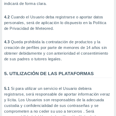
indicará de forma clara.
retirar su
ento u
4.2
Cuando el Usuario deba registrarse o aportar datos
 de datos
personales, será de aplicación lo dispuesto en la Política
er momento
de Privacidad de Meteored.
ic en
o en
4.3
Queda prohibida la contratación de productos y la
 Cookies
en
creación de perfiles por parte de menores de 14 años sin
eb.
obtener debidamente y con anterioridad el consentimiento
y
de sus padres o tutores legales.
socios
el
5. UTILIZACIÓN DE LAS PLATAFORMAS
to de
5.1
Si para utilizar un servicio el Usuario debiera
la
registrarse, será responsable de aportar información veraz
 en un
 y/o acceder
y lícita. Los Usuarios son responsables de la adecuada
 de datos
custodia y confidencialidad de sus contraseñas y se
ara
comprometen a no ceder su uso a terceros . Será
 anuncios