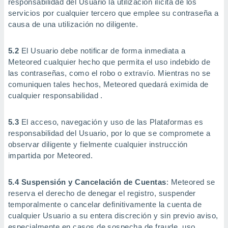
responsabilidad del Usuario la utilización ilícita de los
ar perfiles
servicios por cualquier tercero que emplee su contraseña a
idad
causa de una utilización no diligente.
a, utilizar
a
 la
5.2
El Usuario debe notificar de forma inmediata a
Meteored cualquier hecho que permita el uso indebido de
da, crear un
las contraseñas, como el robo o extravío. Mientras no se
personalizar
o, uso de
comuniquen tales hechos, Meteored quedará eximida de
a la
cualquier responsabilidad .
e contenido
do, medir el
5.3
El acceso, navegación y uso de las Plataformas es
 de la
medir el
responsabilidad del Usuario, por lo que se compromete a
 del
observar diligente y fielmente cualquier instrucción
 comprender
impartida por Meteored.
 través de
s o a través
nación de
5.4 Suspensión y Cancelación de Cuentas
: Meteored se
edentes de
reserva el derecho de denegar el registro, suspender
fuentes,
temporalmente o cancelar definitivamente la cuenta de
y mejora de
cualquier Usuario a su entera discreción y sin previo aviso,
os, uso de
especialmente en casos de sospecha de fraude, uso