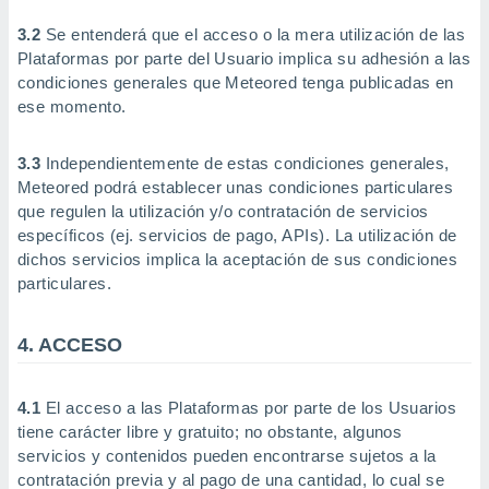
ste abono
3.2
Se entenderá que el acceso o la mera utilización de las
 botón
.
Plataformas por parte del Usuario implica su adhesión a las
condiciones generales que Meteored tenga publicadas en
ese momento.
nto,
cios
3.3
Independientemente de estas condiciones generales,
kies,
Meteored podrá establecer unas condiciones particulares
ores únicos
que regulen la utilización y/o contratación de servicios
as similares
específicos (ej. servicios de pago, APIs). La utilización de
nar,
rocesar
dichos servicios implica la aceptación de sus condiciones
onales como
particulares.
 este sitio
recciones IP
ficadores de
4. ACCESO
 posible
s
 traten tus
4.1
El acceso a las Plataformas por parte de los Usuarios
nales en
tiene carácter libre y gratuito; no obstante, algunos
 interés
servicios y contenidos pueden encontrarse sujetos a la
go a lo que
contratación previa y al pago de una cantidad, lo cual se
nerte. Para