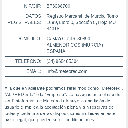
mación
NIF/CIF:
B73088700
ediante
ecnologías
DATOS
Registro Mercantil de Murcia, Tomo
nos permite
REGISTRALES:
1699, Libro 0, Sección 8, Hoja MU-
estra
34318
ara seguir
e contenido
ACEPTAR
DOMICILIO:
C/ MAYOR 46, 30893
stándares
Y
ALMENDRICOS (MURCIA)
sin coste.
CONTINUAR
ESPAÑA.
 botón
continuar",
TELÉFONO:
(34) 968485304
CONFIGURACIÓN
der a la
ndo la
EMAIL:
info@meteored.com
 de todas
, ya sean
de nuestros
A la que en adelante podremos referirnos como "Meteored",
 nos
"ALPRED S.L." o la "Empresa". La navegación o el uso de
las Plataformas de Meteored atribuye la condición de
 y análisis
usuario e implica la aceptación plena y sin reservas de
tamiento en
todas y cada una de las disposiciones incluidas en este
b, así como
un perfil
aviso legal, que pueden sufrir modificaciones.
para