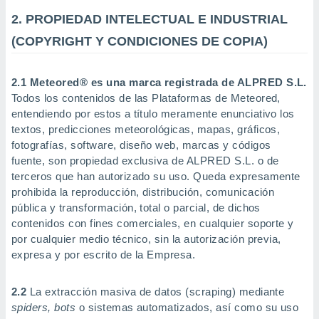
ublicidad y
2. PROPIEDAD INTELECTUAL E INDUSTRIAL
do en
(COPYRIGHT Y CONDICIONES DE COPIA)
 mismo.
sultar más
 en nuestra
2.1 Meteored® es una marca registrada de ALPRED S.L.
 Cookies
y
Todos los contenidos de las Plataformas de Meteored,
ualquier
entendiendo por estos a título meramente enunciativo los
ento
textos, predicciones meteorológicas, mapas, gráficos,
 botón
fotografías, software, diseño web, marcas y códigos
ación de
fuente, son propiedad exclusiva de ALPRED S.L. o de
kies
terceros que han autorizado su uso. Queda expresamente
 disponible
prohibida la reproducción, distribución, comunicación
e nuestra
pública y transformación, total o parcial, de dichos
.
contenidos con fines comerciales, en cualquier soporte y
IVAMENTE,
por cualquier medio técnico, sin la autorización previa,
expresa y por escrito de la Empresa.
as
 a cookies
2.2
La extracción masiva de datos (scraping) mediante
spiders, bots
o sistemas automatizados, así como su uso
 no aceptar