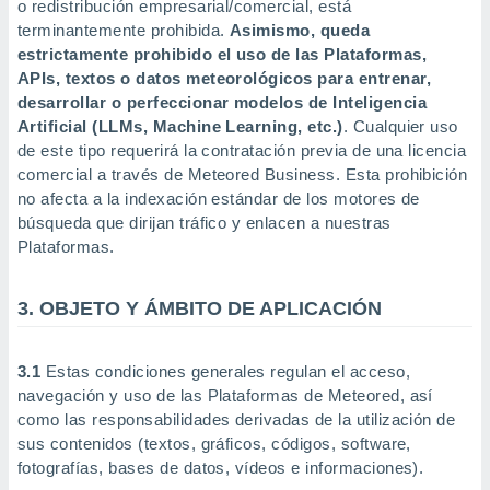
o redistribución empresarial/comercial, está
ón de
uedes
terminantemente prohibida.
Asimismo, queda
uestro sitio
estrictamente prohibido el uso de las Plataformas,
ed.com.uy.
APIs, textos o datos meteorológicos para entrenar,
o, te
desarrollar o perfeccionar modelos de Inteligencia
 de que
Artificial (LLMs, Machine Learning, etc.)
. Cualquier uso
talarán
de este tipo requerirá la contratación previa de una licencia
e sean
para
comercial a través de Meteored Business. Esta prohibición
a
no afecta a la indexación estándar de los motores de
por el sitio
búsqueda que dirijan tráfico y enlacen a nuestras
o se
Plataformas.
cookies para
nto ni para
3. OBJETO Y ÁMBITO DE APLICACIÓN
licidad o
ado, aunque
3.1
Estas condiciones generales regulan el acceso,
sualizar
navegación y uso de las Plataformas de Meteored, así
general no
como las responsabilidades derivadas de la utilización de
ada. Puedes
 instalación
sus contenidos (textos, gráficos, códigos, software,
y acceder a
fotografías, bases de datos, vídeos e informaciones).
io web a