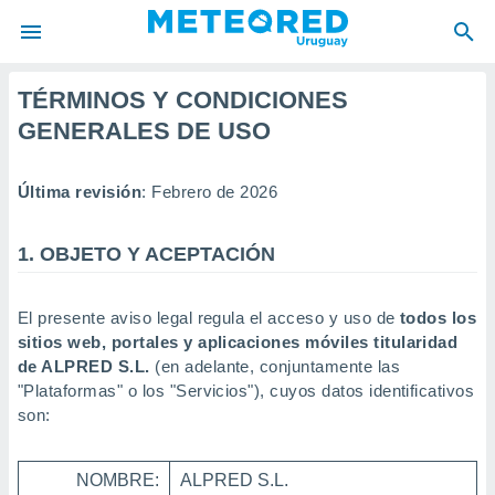
TÉRMINOS Y CONDICIONES
privacidad
GENERALES DE USO
o de
om.uy
com.uy) ha
Última revisión
: Febrero de 2026
ado por
es para
ue la
1. OBJETO Y ACEPTACIÓN
 que se
e calidad.
eder a este
El presente aviso legal regula el acceso y uso de
todos los
ediante las
sitios web, portales y aplicaciones móviles titularidad
opciones:
de ALPRED S.L.
(en adelante, conjuntamente las
ookies y
"Plataformas" o los "Servicios"), cuyos datos identificativos
e forma
son:
d digital
NOMBRE:
ALPRED S.L.
ada, basada