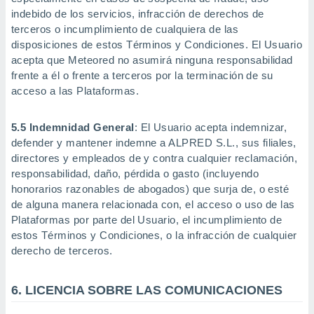
ados con el
indebido de los servicios, infracción de derechos de
 seleccionar
o.
terceros o incumplimiento de cualquiera de las
disposiciones de estos Términos y Condiciones. El Usuario
calización
acepta que Meteored no asumirá ninguna responsabilidad
precisa e
frente a él o frente a terceros por la terminación de su
ión mediante
acceso a las Plataformas.
, publicidad
5.5 Indemnidad General
: El Usuario acepta indemnizar,
dos,
defender y mantener indemne a ALPRED S.L., sus filiales,
 publicidad
,
directores y empleados de y contra cualquier reclamación,
ón de
responsabilidad, daño, pérdida o gasto (incluyendo
 desarrollo
honorarios razonables de abogados) que surja de, o esté
s.
de alguna manera relacionada con, el acceso o uso de las
tros 1199
Plataformas por parte del Usuario, el incumplimiento de
ios
estos Términos y Condiciones, o la infracción de cualquier
derecho de terceros.
6. LICENCIA SOBRE LAS COMUNICACIONES