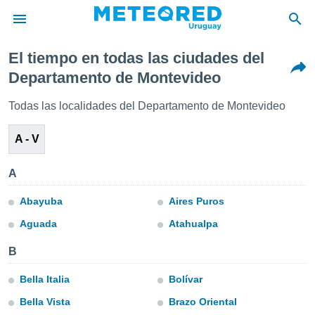
El tiempo en todas las ciudades del
privacidad
Departamento de Montevideo
o de
om.uy
Todas las localidades del Departamento de Montevideo
com.uy) ha
ado por
A - V
es para
ue la
 que se
A
e calidad.
eder a este
Abayuba
Aires Puros
ediante las
opciones:
Aguada
Atahualpa
ookies y
B
e forma
Bella Italia
Bolívar
d digital
Bella Vista
Brazo Oriental
ada, basada