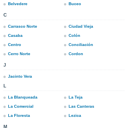
mación
Belvedere
Buceo
ediante
ecnologías
C
nos permite
estra
Carrasco Norte
Ciudad Vieja
ara seguir
e contenido
Casaba
Colón
ACEPTAR
stándares
Y
Centro
Conciliación
sin coste.
CONTINUAR
Cerro Norte
Cordon
 botón
continuar",
CONFIGURACIÓN
der a la
J
ndo la
 de todas
Jacinto Vera
, ya sean
L
de nuestros
 nos
La Blanqueada
La Teja
 y análisis
La Comercial
Las Canteras
tamiento en
b, así como
La Floresta
Lezica
un perfil
para
M