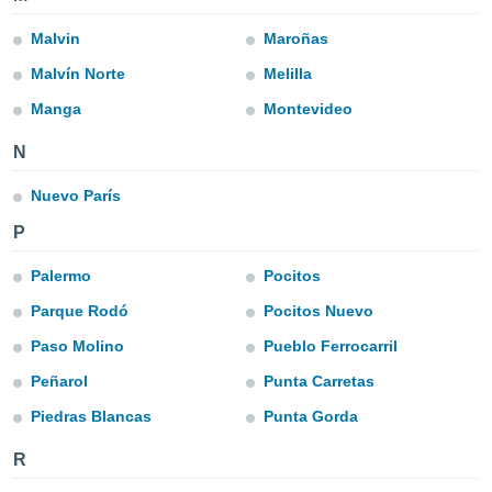
ublicidad y
Malvin
Maroñas
do en
 mismo.
Malvín Norte
Melilla
sultar más
Manga
Montevideo
 en nuestra
 Cookies
y
N
ualquier
ento
Nuevo París
 botón
P
ación de
kies
Palermo
Pocitos
 disponible
e nuestra
Parque Rodó
Pocitos Nuevo
.
Paso Molino
Pueblo Ferrocarril
IVAMENTE,
Peñarol
Punta Carretas
Piedras Blancas
Punta Gorda
as
 a cookies
R
 no aceptar