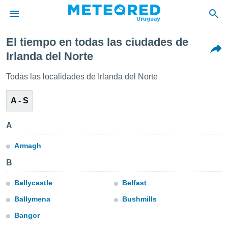
El tiempo en todas las ciudades de
privacidad
Irlanda del Norte
o de
om.uy
Todas las localidades de Irlanda del Norte
com.uy) ha
ado por
A - S
es para
ue la
 que se
A
e calidad.
eder a este
Armagh
ediante las
opciones:
B
ookies y
Ballycastle
Belfast
e forma
Ballymena
Bushmills
d digital
Bangor
ada, basada