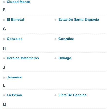
mación
Ciudad Mante
ediante
E
ecnologías
nos permite
El Barretal
Estación Santa Engracia
estra
ara seguir
G
e contenido
ACEPTAR
stándares
Y
sin coste.
Gonzales
González
CONTINUAR
 botón
H
continuar",
CONFIGURACIÓN
der a la
Heroica Matamoros
Hidalgo
ndo la
 de todas
J
, ya sean
de nuestros
Jaumave
 nos
L
 y análisis
tamiento en
La Pesca
Llera De Canales
b, así como
un perfil
M
para