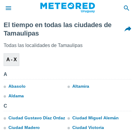
El tiempo en todas las ciudades de
privacidad
Tamaulipas
o de
om.uy
Todas las localidades de Tamaulipas
com.uy) ha
ado por
A - X
es para
ue la
 que se
A
e calidad.
eder a este
Abasolo
Altamira
ediante las
opciones:
Aldama
ookies y
C
e forma
Ciudad Gustavo Díaz Ordaz
Ciudad Miguel Alemán
d digital
Ciudad Madero
Ciudad Victoria
ada, basada