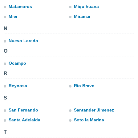
ublicidad y
Matamoros
Miquihuana
do en
Mier
Miramar
 mismo.
sultar más
N
 en nuestra
 Cookies
y
Nuevo Laredo
ualquier
O
ento
 botón
Ocampo
ación de
kies
R
 disponible
e nuestra
Reynosa
Rio Bravo
.
S
IVAMENTE,
San Fernando
Santander Jimenez
as
Santa Adelaida
Soto la Marina
 a cookies
T
 no aceptar