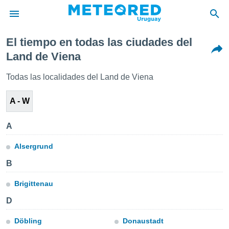
El tiempo en todas las ciudades del
privacidad
Land de Viena
o de
om.uy
Todas las localidades del Land de Viena
com.uy) ha
ado por
A - W
es para
ue la
 que se
A
e calidad.
eder a este
Alsergrund
ediante las
opciones:
B
ookies y
Brigittenau
e forma
D
d digital
Döbling
Donaustadt
ada, basada