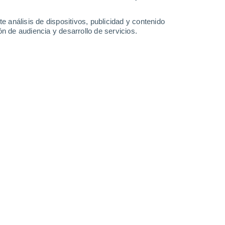
e análisis de dispositivos, publicidad y contenido
n de audiencia y desarrollo de servicios.
Leaflet
|
©
OpenStreetMap
|
ECMWF
by © Meteored