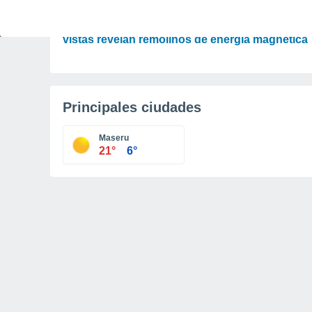
ASTRONOMÍA
Las imágenes más detalladas del Sol jamás
vistas revelan remolinos de energía magnética
Principales ciudades
Maseru
21°
6°