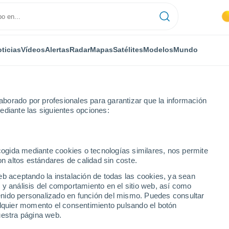
ticias
Vídeos
Alertas
Radar
Mapas
Satélites
Modelos
Mundo
borado por profesionales para garantizar que la información
ediante las siguientes opciones:
ecogida mediante cookies o tecnologías similares, nos permite
on altos estándares de calidad sin coste.
óstico a 14 días
eb aceptando la instalación de todas las cookies, ya sean
 y análisis del comportamiento en el sitio web, así como
ntenido personalizado en función del mismo. Puedes consultar
alquier momento el consentimiento pulsando el botón
uestra página web.