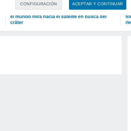
ASTRONOMÍA
A
CONFIGURACIÓN
ACEPTAR Y CONTINUAR
Cohete de SpaceX choca contra la Luna y todo
El
el mundo mira hacia el satélite en busca del
fo
cráter
ri