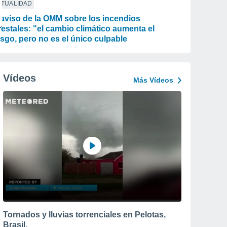
CTUALIDAD
 aviso de la OMM sobre los incendios
restales: "el cambio climático aumenta el
esgo, pero no es el único culpable
Vídeos
Más Vídeos
Tornados y lluvias torrenciales en Pelotas,
Brasil.