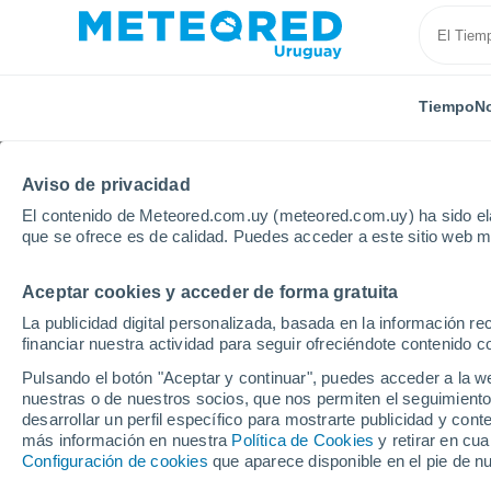
Tiempo
No
Aviso de privacidad
El contenido de Meteored.com.uy (meteored.com.uy) ha sido ela
que se ofrece es de calidad. Puedes acceder a este sitio web m
Aceptar cookies y acceder de forma gratuita
Inicio
Lesoto
La publicidad digital personalizada, basada en la información r
financiar nuestra actividad para seguir ofreciéndote contenido c
Tiempo en Lesoto. Pron
Pulsando el botón "Aceptar y continuar", puedes acceder a la w
nuestras o de nuestros socios, que nos permiten el seguimiento
desarrollar un perfil específico para mostrarte publicidad y co
Hoy, 7 agosto
Todo el día
Símbolo
más información en nuestra
Política de Cookies
y retirar en cu
Configuración de cookies
que aparece disponible en el pie de n