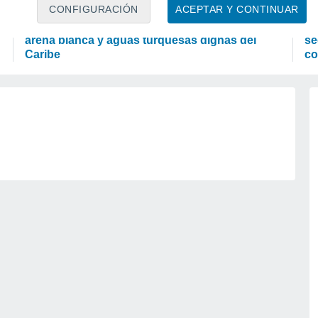
OCIO
P
CONFIGURACIÓN
ACEPTAR Y CONTINUAR
El Japón secreto que no te imaginas: playas de
La
arena blanca y aguas turquesas dignas del
se
Caribe
co