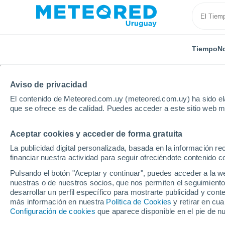
Tiempo
No
Aviso de privacidad
El contenido de Meteored.com.uy (meteored.com.uy) ha sido ela
que se ofrece es de calidad. Puedes acceder a este sitio web m
Aceptar cookies y acceder de forma gratuita
Inicio
Marruecos
Guelmim-Esmara
La publicidad digital personalizada, basada en la información r
financiar nuestra actividad para seguir ofreciéndote contenido c
Tiempo en Guelmim-E
Pulsando el botón "Aceptar y continuar", puedes acceder a la w
nuestras o de nuestros socios, que nos permiten el seguimiento
desarrollar un perfil específico para mostrarte publicidad y co
Hoy, 6 agosto
Todo el día
Símbolo
más información en nuestra
Política de Cookies
y retirar en cu
Configuración de cookies
que aparece disponible en el pie de n