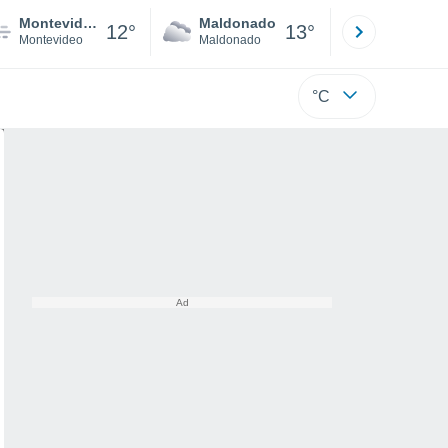
Montevideo
Maldonado
Paysandú
12°
13°
Montevideo
Maldonado
Paysandú
°C