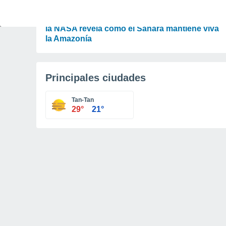
ACTUALIDAD
El desierto que alimenta la selva: un experto de
la NASA revela cómo el Sáhara mantiene viva
la Amazonía
Principales ciudades
Tan-Tan
29°
21°