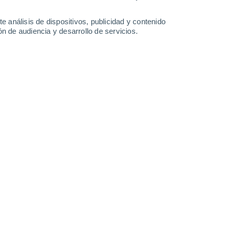
e análisis de dispositivos, publicidad y contenido
n de audiencia y desarrollo de servicios.
Leaflet
|
©
OpenStreetMap
|
ECMWF
by © Meteored