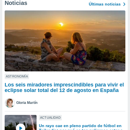
ublicidad y
Noticias
Últimas noticias
do en
 mismo.
sultar más
 en nuestra
 Cookies
y
ualquier
ento
 botón
ación de
kies
 disponible
ASTRONOMÍA
e nuestra
Los seis miradores imprescindibles para vivir el
.
eclipse solar total del 12 de agosto en España
IVAMENTE,
Gloria Martín
as
ACTUALIDAD
 a cookies
Un rayo cae en pleno partido de fútbol en
 no aceptar