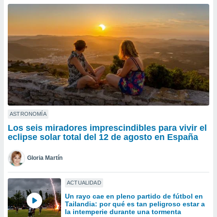
ublicidad y
do en
 mismo.
sultar más
 en nuestra
 Cookies
y
ualquier
ento
 botón
ación de
kies
ASTRONOMÍA
 disponible
Los seis miradores imprescindibles para vivir el
e nuestra
eclipse solar total del 12 de agosto en España
.
Gloria Martín
IVAMENTE,
ACTUALIDAD
as
Un rayo cae en pleno partido de fútbol en
 a cookies
Tailandia: por qué es tan peligroso estar a
 no aceptar
la intemperie durante una tormenta