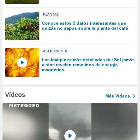
ón de
uedes
uestro sitio
PLANTAS
ed.com.uy.
Conoce estos 5 datos interesantes que
o, te
quizás no sepas sobre la planta del café
 de que
talarán
e sean
para
ASTRONOMÍA
a
Las imágenes más detalladas del Sol jamás
por el sitio
vistas revelan remolinos de energía
o se
magnética
cookies para
nto ni para
licidad o
Vídeos
Más Vídeos
ado, aunque
sualizar
general no
ada. Puedes
 instalación
y acceder a
io web a