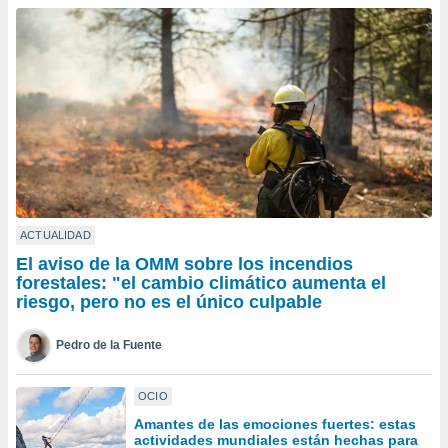
ublicidad y
do en
 mismo.
sultar más
 en nuestra
 Cookies
y
ualquier
ento
 botón
ación de
kies
ACTUALIDAD
 disponible
El aviso de la OMM sobre los incendios
e nuestra
forestales: "el cambio climático aumenta el
.
riesgo, pero no es el único culpable
IVAMENTE,
Pedro de la Fuente
as
OCIO
 a cookies
Amantes de las emociones fuertes: estas
 no aceptar
actividades mundiales están hechas para