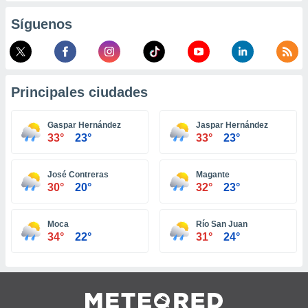
retirar su
Síguenos
ento u
 de datos
er momento
ic en
o en
Principales ciudades
 Cookies
en
Gaspar Hernández
Jaspar Hernández
eb.
33°
23°
33°
23°
y
socios
José Contreras
Magante
el
30°
20°
32°
23°
to de
Moca
Río San Juan
34°
22°
31°
24°
la
 en un
 y/o acceder
 de datos
ara
 anuncios