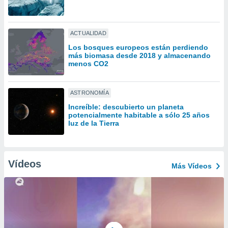
ón de
uedes
uestro sitio
ed.com.uy.
ACTUALIDAD
o, te
Los bosques europeos están perdiendo
 de que
más biomasa desde 2018 y almacenando
talarán
menos CO2
e sean
para
a
ASTRONOMÍA
por el sitio
Increíble: descubierto un planeta
o se
potencialmente habitable a sólo 25 años
cookies para
luz de la Tierra
nto ni para
licidad o
Vídeos
Más Vídeos
ado, aunque
sualizar
general no
ada. Puedes
 instalación
y acceder a
io web a