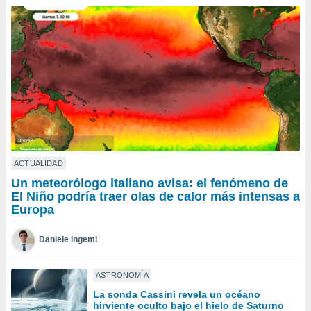
ublicidad y
do en
 mismo.
sultar más
 en nuestra
 Cookies
y
ualquier
ento
 botón
ación de
kies
ACTUALIDAD
 disponible
Un meteorólogo italiano avisa: el fenómeno de
e nuestra
El Niño podría traer olas de calor más intensas a
.
Europa
IVAMENTE,
Daniele Ingemi
as
ASTRONOMÍA
 a cookies
La sonda Cassini revela un océano
 no aceptar
hirviente oculto bajo el hielo de Saturno