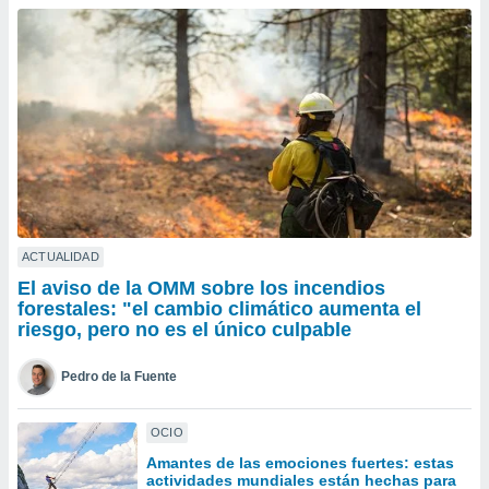
ublicidad y
do en
 mismo.
sultar más
 en nuestra
 Cookies
y
ualquier
ento
 botón
ación de
kies
ACTUALIDAD
 disponible
El aviso de la OMM sobre los incendios
e nuestra
forestales: "el cambio climático aumenta el
.
riesgo, pero no es el único culpable
IVAMENTE,
Pedro de la Fuente
as
OCIO
 a cookies
Amantes de las emociones fuertes: estas
 no aceptar
actividades mundiales están hechas para