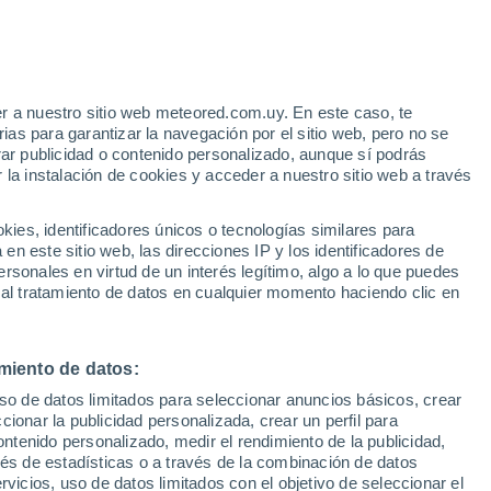
42°
29°
32°
34°
19°
20°
Heroica
Agua Prieta
r a nuestro sitio web meteored.com.uy. En este caso, te
Nogales
42°
as para garantizar la navegación por el sitio web, pero no se
39°
29°
23°
32°
rar publicidad o contenido personalizado, aunque sí podrás
eroica
Magdalena
19°
 la instalación de cookies y acceder a nuestro sitio web a través
aborca
De Kino
Nacozari De
Garcia
es, identificadores únicos o tecnologías similares para
n este sitio web, las direcciones IP y los identificadores de
36°
42°
rsonales en virtud de un interés legítimo, algo a lo que puedes
22°
37°
29°
 al tratamiento de datos en cualquier momento haciendo clic en
24°
Villa
Hermosillo
Pesqueira
Arivechi
(Mátape)
miento de datos:
36°
30°
uso de datos limitados para seleccionar anuncios básicos, crear
Heroica
39°
Guaymas
ccionar la publicidad personalizada, crear un perfil para
28°
Ciudad
ontenido personalizado, medir el rendimiento de la publicidad,
Obregon
37°
vés de estadísticas o a través de la combinación de datos
28°
rvicios, uso de datos limitados con el objetivo de seleccionar el