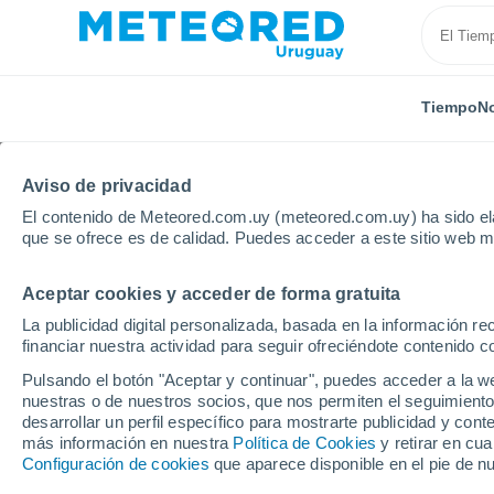
Tiempo
No
Aviso de privacidad
El contenido de Meteored.com.uy (meteored.com.uy) ha sido ela
que se ofrece es de calidad. Puedes acceder a este sitio web m
Aceptar cookies y acceder de forma gratuita
Inicio
México
Sonora
La publicidad digital personalizada, basada en la información r
financiar nuestra actividad para seguir ofreciéndote contenido c
Tiempo en Sonora
Pulsando el botón "Aceptar y continuar", puedes acceder a la w
nuestras o de nuestros socios, que nos permiten el seguimiento
desarrollar un perfil específico para mostrarte publicidad y co
Hoy, 7 agosto
Todo el día
Símbolo
más información en nuestra
Política de Cookies
y retirar en cu
44°
Configuración de cookies
que aparece disponible en el pie de n
29°