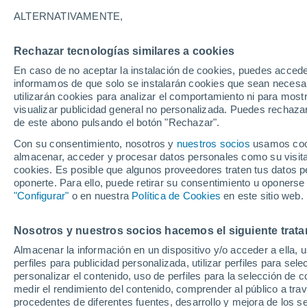
San Luis
ALTERNATIVAMENTE,
Sonoyta
34°
Rechazar tecnologías similares a cookies
30°
Puerto
En caso de no aceptar la instalación de cookies, puedes accede
Penasco
informamos de que solo se instalarán cookies que sean necesari
utilizarán cookies para analizar el comportamiento ni para most
H
visualizar publicidad general no personalizada. Puedes rechazar
C
de este abono pulsando el botón "Rechazar".
Con su consentimiento, nosotros y
nuestros socios
usamos cooki
almacenar, acceder y procesar datos personales como su visita e
cookies. Es posible que algunos proveedores traten tus datos pe
oponerte. Para ello, puede retirar su consentimiento u oponerse
"Configurar"
o en nuestra
Política de Cookies
en este sitio web.
Nosotros y nuestros socios hacemos el siguiente trata
Almacenar la información en un dispositivo y/o acceder a ella, 
perfiles para publicidad personalizada, utilizar perfiles para sele
personalizar el contenido, uso de perfiles para la selección de c
medir el rendimiento del contenido, comprender al público a tra
procedentes de diferentes fuentes, desarrollo y mejora de los se