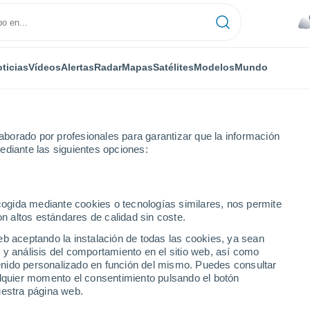
ticias
Vídeos
Alertas
Radar
Mapas
Satélites
Modelos
Mundo
borado por profesionales para garantizar que la información
ediante las siguientes opciones:
ecogida mediante cookies o tecnologías similares, nos permite
on altos estándares de calidad sin coste.
eb aceptando la instalación de todas las cookies, ya sean
 y análisis del comportamiento en el sitio web, así como
ntenido personalizado en función del mismo. Puedes consultar
alquier momento el consentimiento pulsando el botón
uestra página web.