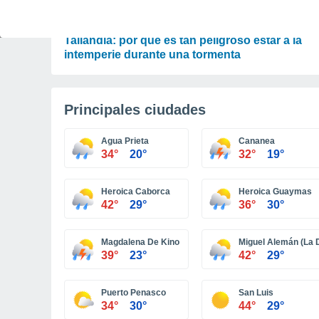
ACTUALIDAD
Un rayo cae en pleno partido de fútbol en
Tailandia: por qué es tan peligroso estar a la
intemperie durante una tormenta
Principales ciudades
Agua Prieta
Cananea
34°
20°
32°
19°
Heroica Caborca
Heroica Guaymas
42°
29°
36°
30°
Magdalena De Kino
Miguel Alemán (La 
39°
23°
42°
29°
Puerto Penasco
San Luis
34°
30°
44°
29°