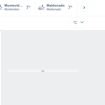
Montevideo
Maldonado
Paysandú
7°
7°
Montevideo
Maldonado
Paysandú
°C