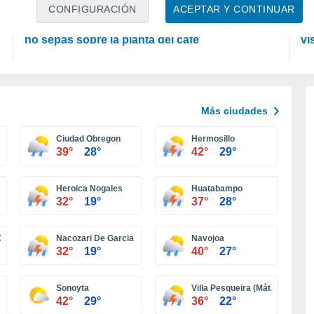
PLANTAS
A
CONFIGURACIÓN
ACEPTAR Y CONTINUAR
Conoce estos 5 datos interesantes que quizás
La
no sepas sobre la planta del café
vi
Más ciudades
Ciudad Obregon
Hermosillo
39°
28°
42°
29°
Heroica Nogales
Huatabampo
32°
19°
37°
28°
Doce)
Nacozari De Garcia
Navojoa
32°
19°
40°
27°
Sonoyta
Villa Pesqueira (Mátape)
42°
29°
36°
22°