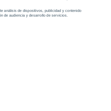
Huatabampo
e análisis de dispositivos, publicidad y contenido
n de audiencia y desarrollo de servicios.
Leaflet
|
©
OpenStreetMap
|
ECMWF
by © Meteored