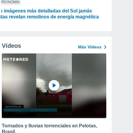
STRONOMÍA
s imágenes más detalladas del Sol jamás
stas revelan remolinos de energía magnética
Vídeos
Más Vídeos
Tornados y lluvias torrenciales en Pelotas,
Brasil.