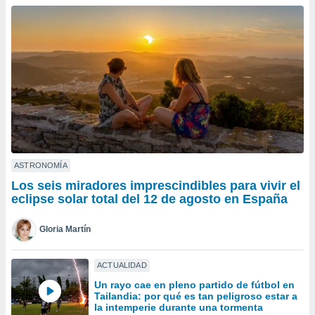
ublicidad y
do en
 mismo.
sultar más
 en nuestra
 Cookies
y
ualquier
ento
 botón
ación de
kies
ASTRONOMÍA
 disponible
Los seis miradores imprescindibles para vivir el
e nuestra
eclipse solar total del 12 de agosto en España
.
Gloria Martín
IVAMENTE,
ACTUALIDAD
as
Un rayo cae en pleno partido de fútbol en
 a cookies
Tailandia: por qué es tan peligroso estar a
 no aceptar
la intemperie durante una tormenta