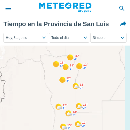
Tiempo en la Provincia de San Luis
privacidad
o de
Hoy, 8 agosto
Todo el día
Símbolo
om.uy
com.uy) ha
ado por
16°
es para
4°
ue la
16°
12°
13°
6°
 que se
3°
2°
e calidad.
12°
eder a este
4°
ediante las
12°
3°
opciones:
ookies y
13°
12°
e forma
2°
2°
13°
2°
d digital
12°
13°
ada, basada
3°
3°