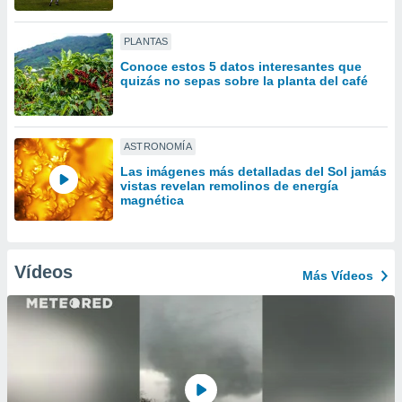
ón de
uedes
uestro sitio
PLANTAS
ed.com.uy.
Conoce estos 5 datos interesantes que
o, te
quizás no sepas sobre la planta del café
 de que
talarán
e sean
para
ASTRONOMÍA
a
Las imágenes más detalladas del Sol jamás
por el sitio
vistas revelan remolinos de energía
o se
magnética
cookies para
nto ni para
licidad o
Vídeos
Más Vídeos
ado, aunque
sualizar
general no
ada. Puedes
 instalación
y acceder a
io web a