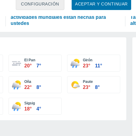
OCIO
P
CONFIGURACIÓN
ACEPTAR Y CONTINUAR
Amantes de las emociones fuertes: estas
"E
actividades mundiales están hechas para
Ta
ustedes
al
El Pan
Girón
20°
7°
23°
11°
Oña
Paute
22°
8°
23°
8°
Sigsig
18°
4°