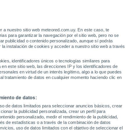
21°
8°
21°
enca
6°
Gualaceo
r a nuestro sitio web meteored.com.uy. En este caso, te
as para garantizar la navegación por el sitio web, pero no se
rar publicidad o contenido personalizado, aunque sí podrás
 la instalación de cookies y acceder a nuestro sitio web a través
es, identificadores únicos o tecnologías similares para
n este sitio web, las direcciones IP y los identificadores de
rsonales en virtud de un interés legítimo, algo a lo que puedes
 al tratamiento de datos en cualquier momento haciendo clic en
miento de datos:
uso de datos limitados para seleccionar anuncios básicos, crear
ccionar la publicidad personalizada, crear un perfil para
ontenido personalizado, medir el rendimiento de la publicidad,
vés de estadísticas o a través de la combinación de datos
rvicios, uso de datos limitados con el objetivo de seleccionar el