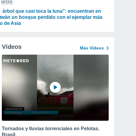
LANTAS
l árbol que casi toca la luna": encuentran en
iwán un bosque perdido con el ejemplar más
to de Asia
Vídeos
Más Vídeos
Tornados y lluvias torrenciales en Pelotas,
Brasil.