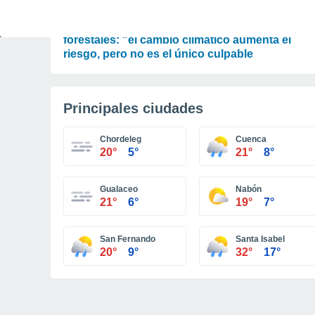
ACTUALIDAD
El aviso de la OMM sobre los incendios
forestales: "el cambio climático aumenta el
riesgo, pero no es el único culpable
Principales ciudades
Chordeleg
Cuenca
20°
5°
21°
8°
Gualaceo
Nabón
21°
6°
19°
7°
San Fernando
Santa Isabel
20°
9°
32°
17°