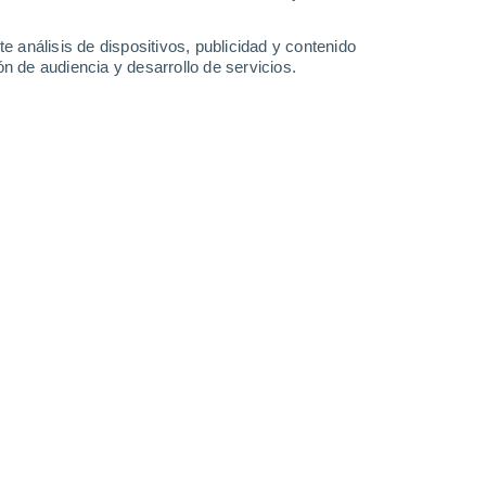
e análisis de dispositivos, publicidad y contenido
n de audiencia y desarrollo de servicios.
Leaflet
|
©
OpenStreetMap
|
ECMWF
by © Meteored