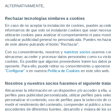
ALTERNATIVAMENTE,
Rechazar tecnologías similares a cookies
Cu
En caso de no aceptar la instalación de cookies, puedes accede
informamos de que solo se instalarán cookies que sean necesari
utilizarán cookies para analizar el comportamiento ni para most
visualizar publicidad general no personalizada. Puedes rechazar
de este abono pulsando el botón "Rechazar".
Con su consentimiento, nosotros y
nuestros socios
usamos cooki
almacenar, acceder y procesar datos personales como su visita e
cookies. Es posible que algunos proveedores traten tus datos pe
oponerte. Para ello, puede retirar su consentimiento u oponerse
"Configurar"
o en nuestra
Política de Cookies
en este sitio web.
Nosotros y nuestros socios hacemos el siguiente trata
32°
17°
Almacenar la información en un dispositivo y/o acceder a ella, 
Santa Isabel
perfiles para publicidad personalizada, utilizar perfiles para sele
personalizar el contenido, uso de perfiles para la selección de c
medir el rendimiento del contenido, comprender al público a tra
procedentes de diferentes fuentes, desarrollo y mejora de los se