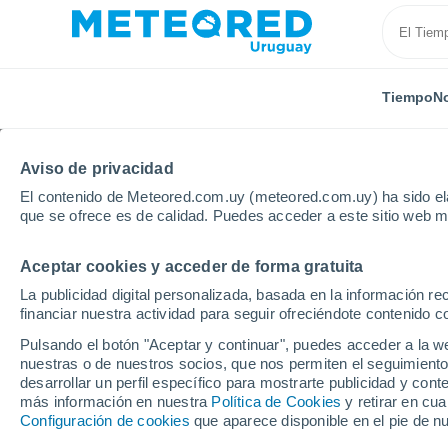
Tiempo
No
Aviso de privacidad
El contenido de Meteored.com.uy (meteored.com.uy) ha sido ela
que se ofrece es de calidad. Puedes acceder a este sitio web m
Aceptar cookies y acceder de forma gratuita
Inicio
Ecuador
Azuay
La publicidad digital personalizada, basada en la información r
financiar nuestra actividad para seguir ofreciéndote contenido c
Tiempo en Azuay
Pulsando el botón "Aceptar y continuar", puedes acceder a la w
nuestras o de nuestros socios, que nos permiten el seguimiento
desarrollar un perfil específico para mostrarte publicidad y co
Hoy, 7 agosto
Todo el día
Símbolo
más información en nuestra
Política de Cookies
y retirar en cu
Configuración de cookies
que aparece disponible en el pie de n