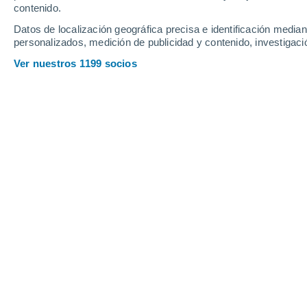
contenido.
22°
Datos de localización geográfica precisa e identificación mediant
8°
personalizados, medición de publicidad y contenido, investigació
Oña
Ver nuestros 1199 socios