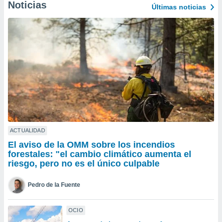
ublicidad y
Noticias
Últimas noticias
do en
 mismo.
sultar más
 en nuestra
 Cookies
y
ualquier
ento
 botón
ación de
kies
 disponible
ACTUALIDAD
e nuestra
El aviso de la OMM sobre los incendios
.
forestales: "el cambio climático aumenta el
riesgo, pero no es el único culpable
IVAMENTE,
Pedro de la Fuente
as
 a cookies
OCIO
 no aceptar