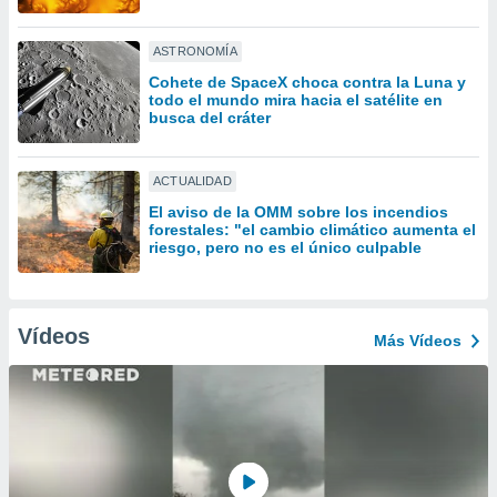
ón de
uedes
uestro sitio
ASTRONOMÍA
ed.com.uy.
Cohete de SpaceX choca contra la Luna y
o, te
todo el mundo mira hacia el satélite en
 de que
busca del cráter
talarán
e sean
para
ACTUALIDAD
a
El aviso de la OMM sobre los incendios
por el sitio
forestales: "el cambio climático aumenta el
o se
riesgo, pero no es el único culpable
cookies para
nto ni para
licidad o
Vídeos
Más Vídeos
ado, aunque
sualizar
general no
ada. Puedes
 instalación
y acceder a
io web a