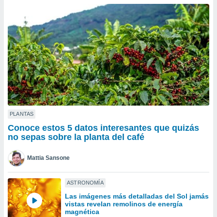
ublicidad y
do en
 mismo.
sultar más
 en nuestra
 Cookies
y
ualquier
ento
 botón
ación de
kies
PLANTAS
 disponible
Conoce estos 5 datos interesantes que quizás
e nuestra
no sepas sobre la planta del café
.
Mattia Sansone
IVAMENTE,
ASTRONOMÍA
as
Las imágenes más detalladas del Sol jamás
 a cookies
vistas revelan remolinos de energía
 no aceptar
magnética