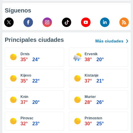
retirar su
Síguenos
ento u
 de datos
er momento
ic en
o en
Principales ciudades
Más ciudades
 Cookies
en
Drnis
Ervenik
eb.
35°
24°
38°
20°
y
socios
Kijevo
Kistanje
el
35°
22°
37°
21°
to de
Knin
Murter
37°
20°
28°
26°
la
 en un
 y/o acceder
Pirovac
Primosten
 de datos
32°
23°
30°
25°
ara
 anuncios