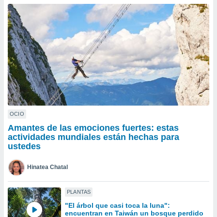
ublicidad y
do en
 mismo.
sultar más
 en nuestra
 Cookies
y
ualquier
ento
 botón
ación de
kies
OCIO
 disponible
Amantes de las emociones fuertes: estas
e nuestra
actividades mundiales están hechas para
.
ustedes
IVAMENTE,
Hinatea Chatal
as
PLANTAS
 a cookies
"El árbol que casi toca la luna":
 no aceptar
encuentran en Taiwán un bosque perdido