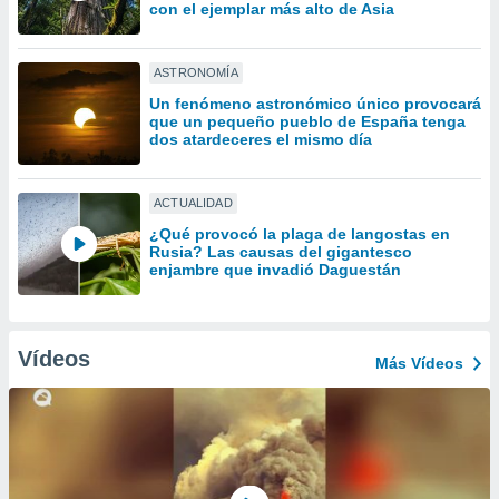
ón de
con el ejemplar más alto de Asia
uedes
uestro sitio
ed.com.uy.
ASTRONOMÍA
o, te
Un fenómeno astronómico único provocará
 de que
que un pequeño pueblo de España tenga
talarán
dos atardeceres el mismo día
e sean
para
a
ACTUALIDAD
por el sitio
¿Qué provocó la plaga de langostas en
o se
Rusia? Las causas del gigantesco
cookies para
enjambre que invadió Daguestán
nto ni para
licidad o
Vídeos
Más Vídeos
ado, aunque
sualizar
general no
ada. Puedes
 instalación
y acceder a
io web a