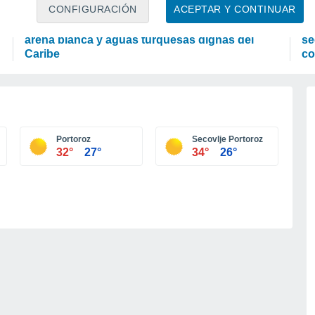
OCIO
P
CONFIGURACIÓN
ACEPTAR Y CONTINUAR
El Japón secreto que no te imaginas: playas de
La
arena blanca y aguas turquesas dignas del
se
Caribe
co
Portoroz
Secovlje Portoroz
32°
27°
34°
26°