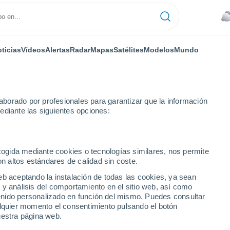
ticias
Vídeos
Alertas
Radar
Mapas
Satélites
Modelos
Mundo
borado por profesionales para garantizar que la información
ediante las siguientes opciones:
ecogida mediante cookies o tecnologías similares, nos permite
on altos estándares de calidad sin coste.
ronóstico a 14 días
eb aceptando la instalación de todas las cookies, ya sean
 y análisis del comportamiento en el sitio web, así como
ntenido personalizado en función del mismo. Puedes consultar
alquier momento el consentimiento pulsando el botón
uestra página web.