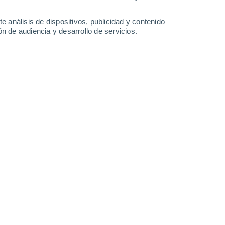
e análisis de dispositivos, publicidad y contenido
n de audiencia y desarrollo de servicios.
Leaflet
|
©
OpenStreetMap
|
ECMWF
by © Meteored