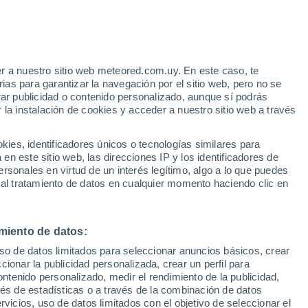
r a nuestro sitio web meteored.com.uy. En este caso, te
as para garantizar la navegación por el sitio web, pero no se
rar publicidad o contenido personalizado, aunque sí podrás
35°
 la instalación de cookies y acceder a nuestro sitio web a través
23°
Slivnica
Maribor
es, identificadores únicos o tecnologías similares para
n este sitio web, las direcciones IP y los identificadores de
37°
rsonales en virtud de un interés legítimo, algo a lo que puedes
20°
 al tratamiento de datos en cualquier momento haciendo clic en
a
miento de datos:
uso de datos limitados para seleccionar anuncios básicos, crear
ccionar la publicidad personalizada, crear un perfil para
ontenido personalizado, medir el rendimiento de la publicidad,
vés de estadísticas o a través de la combinación de datos
rvicios, uso de datos limitados con el objetivo de seleccionar el