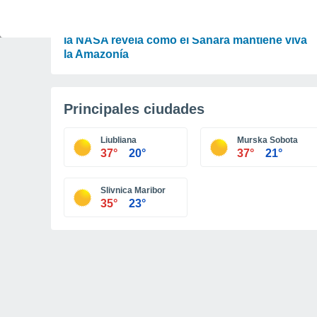
ACTUALIDAD
El desierto que alimenta la selva: un experto de
la NASA revela cómo el Sáhara mantiene viva
la Amazonía
Principales ciudades
Liubliana
Murska Sobota
37°
20°
37°
21°
Slivnica Maribor
35°
23°