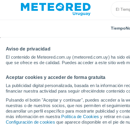
Tiempo
No
Aviso de privacidad
El contenido de Meteored.com.uy (meteored.com.uy) ha sido ela
que se ofrece es de calidad. Puedes acceder a este sitio web m
Aceptar cookies y acceder de forma gratuita
Inicio
Eslovenia
La publicidad digital personalizada, basada en la información r
financiar nuestra actividad para seguir ofreciéndote contenido c
Tiempo en Eslovenia. P
Pulsando el botón "Aceptar y continuar", puedes acceder a la w
nuestras o de nuestros socios, que nos permiten el seguimiento
desarrollar un perfil específico para mostrarte publicidad y co
Hoy, 6 agosto
Todo el día
Símbolo
más información en nuestra
Política de Cookies
y retirar en cu
Configuración de cookies
que aparece disponible en el pie de n