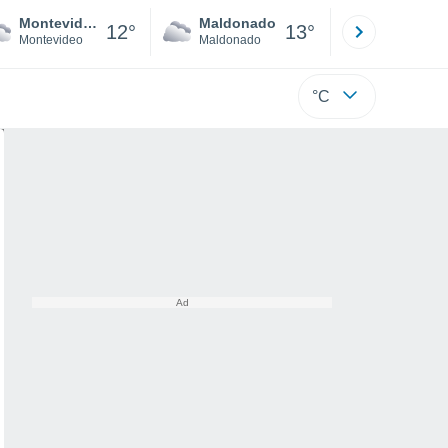
Montevideo
Maldonado
Paysandú
12°
13°
Montevideo
Maldonado
Paysandú
°C