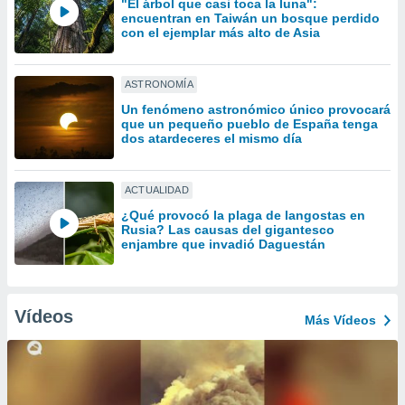
"El árbol que casi toca la luna":
ón de
encuentran en Taiwán un bosque perdido
uedes
con el ejemplar más alto de Asia
uestro sitio
ed.com.uy.
o, te
ASTRONOMÍA
 de que
talarán
Un fenómeno astronómico único provocará
que un pequeño pueblo de España tenga
e sean
dos atardeceres el mismo día
para
a
por el sitio
ACTUALIDAD
o se
cookies para
¿Qué provocó la plaga de langostas en
Rusia? Las causas del gigantesco
enjambre que invadió Daguestán
nto ni para
licidad o
ado, aunque
Vídeos
sualizar
Más Vídeos
general no
ada. Puedes
 instalación
y acceder a
io web a