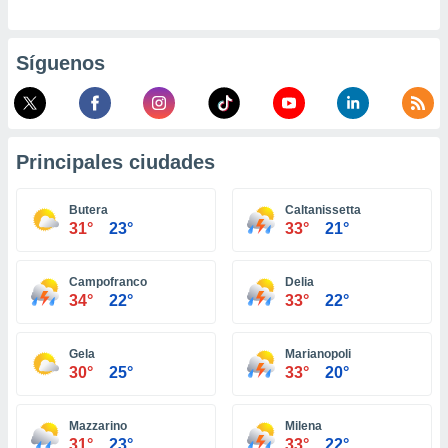
retirar su
ento u
Síguenos
 de datos
er momento
ic en
o en
Principales ciudades
 Cookies
en
eb.
Butera
Caltanissetta
y
31°
23°
33°
21°
socios
el
Campofranco
Delia
34°
22°
33°
22°
to de
la
Gela
Marianopoli
 en un
30°
25°
33°
20°
 y/o acceder
 de datos
ara
Mazzarino
Milena
 anuncios
31°
23°
33°
22°