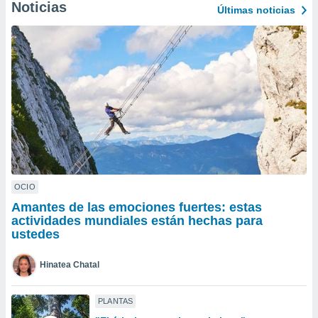
ublicidad y
Noticias
Últimas noticias
do en
 mismo.
sultar más
 en nuestra
 Cookies
y
ualquier
ento
 botón
ación de
kies
 disponible
OCIO
e nuestra
Amantes de las emociones fuertes: estas
.
actividades mundiales están hechas para
ustedes
IVAMENTE,
Hinatea Chatal
as
 a cookies
PLANTAS
 no aceptar