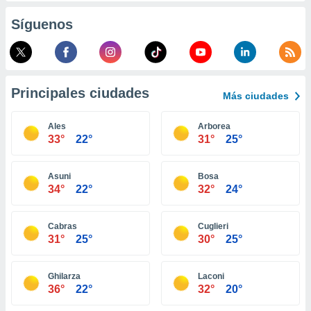
retirar su
Síguenos
ento u
 de datos
er momento
ic en
o en
Principales ciudades
Más ciudades
 Cookies
en
Ales
Arborea
eb.
33°
22°
31°
25°
y
socios
Asuni
Bosa
el
34°
22°
32°
24°
to de
Cabras
Cuglieri
31°
25°
30°
25°
la
 en un
 y/o acceder
Ghilarza
Laconi
 de datos
36°
22°
32°
20°
ara
 anuncios