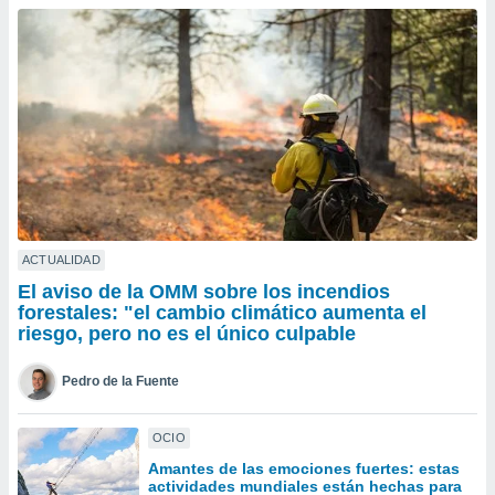
ublicidad y
do en
 mismo.
sultar más
 en nuestra
 Cookies
y
ualquier
ento
 botón
ación de
kies
ACTUALIDAD
 disponible
El aviso de la OMM sobre los incendios
e nuestra
forestales: "el cambio climático aumenta el
.
riesgo, pero no es el único culpable
IVAMENTE,
Pedro de la Fuente
as
OCIO
 a cookies
Amantes de las emociones fuertes: estas
 no aceptar
actividades mundiales están hechas para