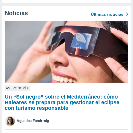
ublicidad y
Noticias
do en
Últimas noticias
 mismo.
sultar más
 en nuestra
 Cookies
y
ualquier
ento
 botón
ación de
kies
 disponible
e nuestra
.
ASTRONOMÍA
Un “Sol negro” sobre el Mediterráneo: cómo
IVAMENTE,
Baleares se prepara para gestionar el eclipse
con turismo responsable
as
 a cookies
Agustina Fontirroig
 no aceptar