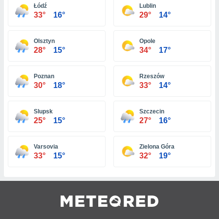
ar perfiles
Łódź
Lublin
33°
16°
29°
14°
idad
a, utilizar
a
Olsztyn
Opole
 la
28°
15°
34°
17°
da, crear un
personalizar
Poznan
Rzeszów
o, uso de
30°
18°
33°
14°
a la
e contenido
do, medir el
Slupsk
Szczecin
 de la
25°
15°
27°
16°
medir el
 del
 comprender
Varsovia
Zielona Góra
 través de
33°
15°
32°
19°
s o a través
nación de
edentes de
fuentes,
y mejora de
os, uso de