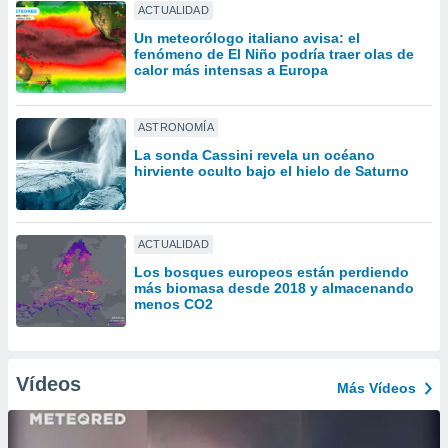
ón de
ACTUALIDAD
uedes
Un meteorólogo italiano avisa: el
uestro sitio
fenómeno de El Niño podría traer olas de
ed.com.uy.
calor más intensas a Europa
o, te
 de que
talarán
ASTRONOMÍA
e sean
La sonda Cassini revela un océano
para
hirviente oculto bajo el hielo de Saturno
a
por el sitio
o se
cookies para
ACTUALIDAD
nto ni para
Los bosques europeos están perdiendo
más biomasa desde 2018 y almacenando
licidad o
menos CO2
ado, aunque
sualizar
general no
Vídeos
ada. Puedes
Más Vídeos
 instalación
y acceder a
io web a