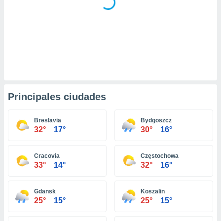
retirar su
ento u
 de datos
er momento
ic en
o en
 Cookies
en
eb.
Principales ciudades
y
socios
Breslavia
Bydgoszcz
32°
17°
30°
16°
el
to de
Cracovia
Częstochowa
33°
14°
32°
16°
la
 en un
 y/o acceder
Gdansk
Koszalin
 de datos
25°
15°
25°
15°
ara
 anuncios