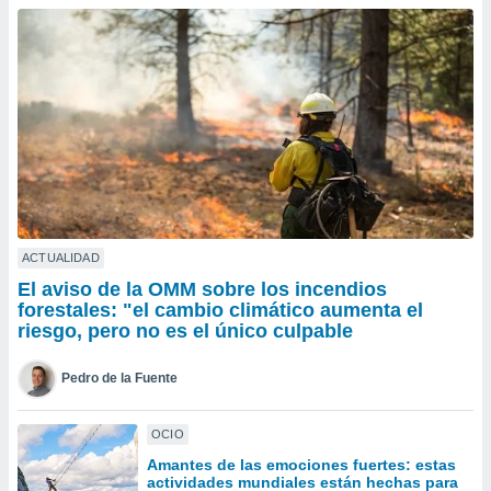
ublicidad y
do en
 mismo.
sultar más
 en nuestra
 Cookies
y
ualquier
ento
 botón
ación de
kies
ACTUALIDAD
 disponible
El aviso de la OMM sobre los incendios
e nuestra
forestales: "el cambio climático aumenta el
.
riesgo, pero no es el único culpable
IVAMENTE,
Pedro de la Fuente
as
OCIO
 a cookies
Amantes de las emociones fuertes: estas
 no aceptar
actividades mundiales están hechas para