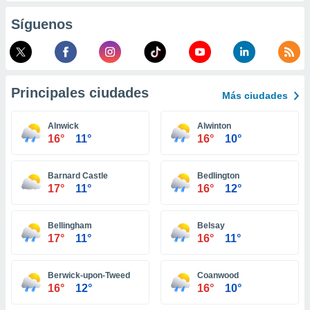
retirar su
Síguenos
ento u
 de datos
er momento
ic en
o en
Principales ciudades
Más ciudades
 Cookies
en
Alnwick
Alwinton
eb.
16°
11°
16°
10°
y
socios
Barnard Castle
Bedlington
el
17°
11°
16°
12°
to de
Bellingham
Belsay
17°
11°
16°
11°
la
 en un
 y/o acceder
Berwick-upon-Tweed
Coanwood
 de datos
16°
12°
16°
10°
ara
 anuncios