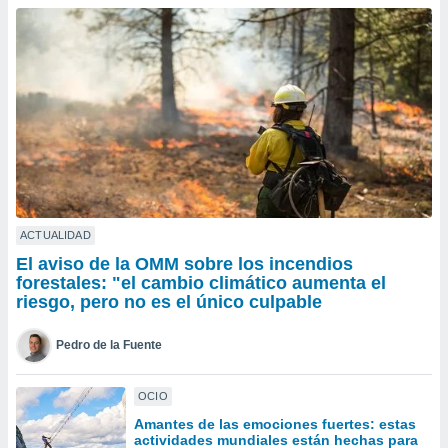
ublicidad y
do en
 mismo.
sultar más
 en nuestra
 Cookies
y
ualquier
ento
 botón
ación de
kies
ACTUALIDAD
 disponible
El aviso de la OMM sobre los incendios
e nuestra
forestales: "el cambio climático aumenta el
.
riesgo, pero no es el único culpable
IVAMENTE,
Pedro de la Fuente
as
OCIO
 a cookies
Amantes de las emociones fuertes: estas
 no aceptar
actividades mundiales están hechas para