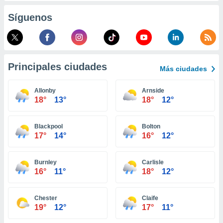
retirar su
Síguenos
ento u
 de datos
er momento
ic en
o en
Principales ciudades
Más ciudades
 Cookies
en
Allonby
Arnside
eb.
18°
13°
18°
12°
y
socios
Blackpool
Bolton
el
17°
14°
16°
12°
to de
Burnley
Carlisle
16°
11°
18°
12°
la
 en un
 y/o acceder
Chester
Claife
 de datos
19°
12°
17°
11°
ara
 anuncios