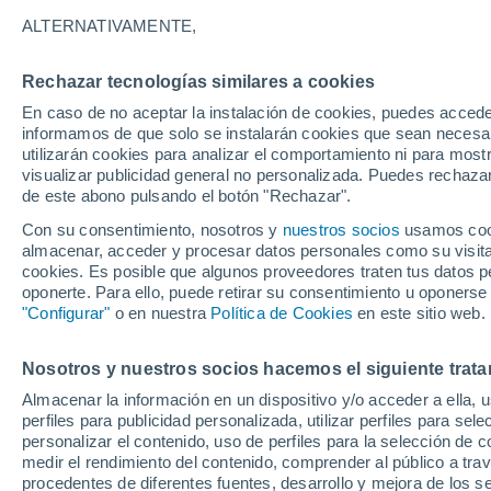
15°
ALTERNATIVAMENTE,
27°
Moutier
14°
Tramelan
31°
28°
Rechazar tecnologías similares a cookies
17°
15°
Biel/bienne
Saint-Imier
En caso de no aceptar la instalación de cookies, puedes accede
informamos de que solo se instalarán cookies que sean necesari
utilizarán cookies para analizar el comportamiento ni para most
visualizar publicidad general no personalizada. Puedes rechazar
3
de este abono pulsando el botón "Rechazar".
1
Belp Berna
Con su consentimiento, nosotros y
nuestros socios
usamos cooki
almacenar, acceder y procesar datos personales como su visita e
cookies. Es posible que algunos proveedores traten tus datos pe
2
1
oponerte. Para ello, puede retirar su consentimiento u oponerse
Gantrisch -
"Configurar"
o en nuestra
Política de Cookies
en este sitio web.
Gurnigel
Nosotros y nuestros socios hacemos el siguiente trata
Almacenar la información en un dispositivo y/o acceder a ella, 
perfiles para publicidad personalizada, utilizar perfiles para sele
25°
11°
personalizar el contenido, uso de perfiles para la selección de c
Saanen
medir el rendimiento del contenido, comprender al público a tra
Adelb
procedentes de diferentes fuentes, desarrollo y mejora de los se