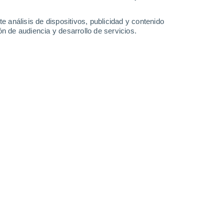
e análisis de dispositivos, publicidad y contenido
n de audiencia y desarrollo de servicios.
Leaflet
|
©
OpenStreetMap
|
ECMWF
by © Meteored