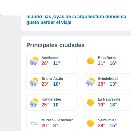
OCIO
Las 5 estaciones de tren más bonitas del
mundo: las joyas de la arquitectura donde da
gusto perder el viaje
Principales ciudades
Adelboden
Belp Berna
26°
11°
31°
16°
Brienz Axalp
Grindelwald
23°
10°
25°
13°
Kandersteg
La Neuveville
25°
10°
30°
18°
Mürren - Schilthorn
Saint-Imier
20°
8°
28°
15°