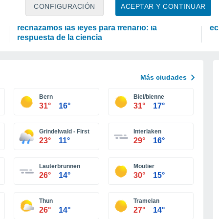
ACTUALIDAD
A
CONFIGURACIÓN
ACEPTAR Y CONTINUAR
Por qué nos preocupa el cambio climático pero
Lo
rechazamos las leyes para frenarlo: la
ec
respuesta de la ciencia
Más ciudades
Bern
Biel/bienne
31°
16°
31°
17°
Grindelwald - First
Interlaken
23°
11°
29°
16°
Lauterbrunnen
Moutier
26°
14°
30°
15°
Thun
Tramelan
26°
14°
27°
14°