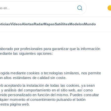
ticias
Vídeos
Alertas
Radar
Mapas
Satélites
Modelos
Mundo
borado por profesionales para garantizar que la información
ediante las siguientes opciones:
ecogida mediante cookies o tecnologías similares, nos permite
on altos estándares de calidad sin coste.
e Berna
eb aceptando la instalación de todas las cookies, ya sean
 y análisis del comportamiento en el sitio web, así como
ntenido personalizado en función del mismo. Puedes consultar
alquier momento el consentimiento pulsando el botón
uestra página web.