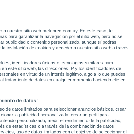
r a nuestro sitio web meteored.com.uy. En este caso, te
as para garantizar la navegación por el sitio web, pero no se
rar publicidad o contenido personalizado, aunque sí podrás
 la instalación de cookies y acceder a nuestro sitio web a través
1°
6°
es, identificadores únicos o tecnologías similares para
n este sitio web, las direcciones IP y los identificadores de
rsonales en virtud de un interés legítimo, algo a lo que puedes
3°
26°
27°
2°
 al tratamiento de datos en cualquier momento haciendo clic en
14°
12°
Thun
Meiringen
29°
16°
25°
Interlaken
miento de datos:
13°
Grindelwald
20°
uso de datos limitados para seleccionar anuncios básicos, crear
8°
ccionar la publicidad personalizada, crear un perfil para
25°
Mürren -
26°
ontenido personalizado, medir el rendimiento de la publicidad,
Schilthorn
10°
11°
vés de estadísticas o a través de la combinación de datos
Kandersteg
oden
rvicios, uso de datos limitados con el objetivo de seleccionar el