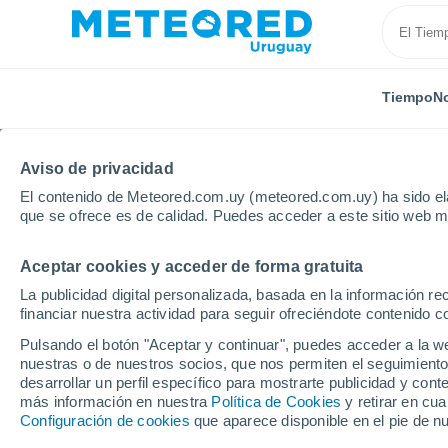
Tiempo
No
Aviso de privacidad
El contenido de Meteored.com.uy (meteored.com.uy) ha sido ela
que se ofrece es de calidad. Puedes acceder a este sitio web m
Aceptar cookies y acceder de forma gratuita
Inicio
Suiza
Cantón de Berna
La publicidad digital personalizada, basada en la información r
financiar nuestra actividad para seguir ofreciéndote contenido c
Tiempo en el Cantón d
Pulsando el botón "Aceptar y continuar", puedes acceder a la w
nuestras o de nuestros socios, que nos permiten el seguimiento
desarrollar un perfil específico para mostrarte publicidad y co
Hoy, 8 agosto
Todo el día
Símbolo
más información en nuestra
Política de Cookies
y retirar en cu
Configuración de cookies
que aparece disponible en el pie de n
30°