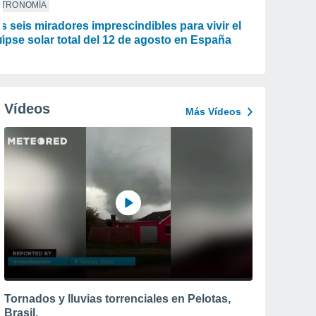
STRONOMÍA
s seis miradores imprescindibles para vivir el
lipse solar total del 12 de agosto en España
Vídeos
Más Vídeos
Tornados y lluvias torrenciales en Pelotas,
Brasil.