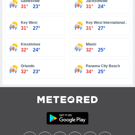
Gainesville
Jacksonville
ar perfiles
31°
23°
31°
24°
idad
a, utilizar
a
Key West
Key West International Airpo
 la
31°
27°
31°
27°
da, crear un
personalizar
Kissimmee
Miami
o, uso de
32°
24°
32°
25°
a la
e contenido
Orlando
Panama City Beach
do, medir el
32°
23°
34°
25°
 de la
medir el
 del
 comprender
 través de
s o a través
nación de
edentes de
fuentes,
y mejora de
os, uso de