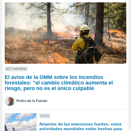
ublicidad y
do en
 mismo.
sultar más
 en nuestra
 Cookies
y
ualquier
ento
 botón
ación de
kies
ACTUALIDAD
 disponible
El aviso de la OMM sobre los incendios
e nuestra
forestales: "el cambio climático aumenta el
.
riesgo, pero no es el único culpable
IVAMENTE,
Pedro de la Fuente
as
OCIO
 a cookies
Amantes de las emociones fuertes: estas
 no aceptar
actividades mundiales están hechas para