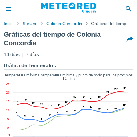
Inicio
Soriano
Colonia Concordia
Gráficas del tiempo
privacidad
Gráficas del tiempo de Colonia
enido de
Concordia
d.com.uy
com.uy) ha
14 días
7 días
orado por
ales para
Gráfica de Temperatura
ar que la
ón que se
Temperatura máxima, temperatura mínima y punto de rocío para los próximos
de calidad.
14 días
eder a este
25
21°
ediante las
20°
20
19°
 opciones:
16°
16°
16°
15°
14°
15
13°
13°
12°
12°
11°
11°
cookies y
11°
10°
10°
10°
9°
9°
10
8°
7°
7°
de forma
7°
6°
5°
5°
uita
5
3°
dad digital
0
ada, basada
°C