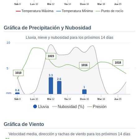
formación
Sáb
8
Lun
10
Mié
12
Vie
14
Dom
16
Mar
18
Jue
20
 mediante
Temperatura Máxima
Temperatura Mínima
Punto de rocío
tecnologías
nos permite
r nuestra
Gráfica de Precipitación y Nubosidad
para seguir
e contenido
Lluvia, nieve y nubosidad para los próximos 14 días
ACEPTAR
1
estándares
10
Y
 sin coste.
CONTINUAR
1023
 el botón
1018
continuar",
1016
CONFIGURACIÓN
5
5
ceder a la
1010
tando la
3.3
2.6
n de todas
s, ya sean
1
0.4
mm
de nuestros
 que nos
Sáb
8
Lun
10
Mié
12
Vie
14
Dom
16
Mar
18
Jue
20
ten el
Lluvia
Nubosidad (%)
Presión
 y análisis
tamiento en
b, así como
Gráfica de Viento
r un perfil
Velocidad media, dirección y rachas de viento para los próximos 14 días
ico para