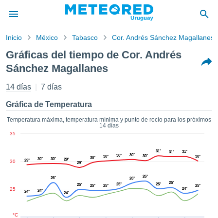
Inicio
México
Tabasco
Cor. Andrés Sánchez Magallanes
privacidad
Gráficas del tiempo de Cor. Andrés
enido de
Sánchez Magallanes
d.com.uy
com.uy) ha
14 días
7 días
orado por
ales para
Gráfica de Temperatura
ar que la
ón que se
Temperatura máxima, temperatura mínima y punto de rocío para los próximos
de calidad.
14 días
eder a este
35
ediante las
 opciones:
31°
31°
31°
30°
30°
30°
30°
30°
30°
30°
30°
29°
29°
30
29°
cookies y
26°
26°
de forma
26°
25°
25°
25°
25°
25°
25°
25°
uita
25
24°
24°
24°
24°
dad digital
ada, basada
°C