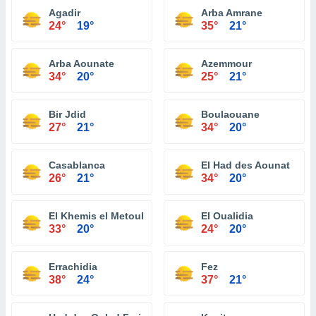
Agadir
Arba Amrane
24°
19°
35°
21°
Arba Aounate
Azemmour
34°
20°
25°
21°
Bir Jdid
Boulaouane
27°
21°
34°
20°
Casablanca
El Had des Aounat
26°
21°
34°
20°
El Khemis el Metouh
El Oualidia
33°
20°
24°
20°
Errachidia
Fez
38°
24°
37°
21°