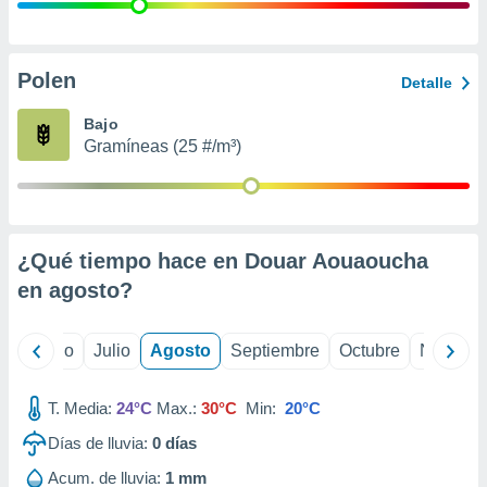
ados con el
 seleccionar
o.
calización
Polen
Detalle
precisa e
ión mediante
Bajo
Gramíneas (25 #/m³)
, publicidad
dos,
 publicidad
,
¿Qué tiempo hace en Douar Aouaoucha
ón de
 desarrollo
en
agosto
?
s.
tros 1199
yo
Junio
Julio
Agosto
Septiembre
Octubre
Noviemb
ios
T. Media:
24°C
Max.:
30°C
Min:
20°C
Días de lluvia:
0
días
Acum. de lluvia:
1 mm