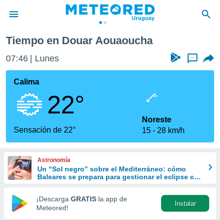
Tiempo en Douar Aouaoucha
privacidad
07:46
Lunes
...
o de
om.uy
com.uy) ha
Calima
ado por
22°
es para
ue la
 que se
Noreste
e calidad.
Sensación de 22°
15
28 km/h
eder a este
ediante las
opciones:
Astronomía
Un “Sol negro” sobre el Mediterráneo: cómo
ookies y
Baleares se prepara para gestionar el eclipse con
e forma
turismo responsable
¡Descarga
GRATIS
la app de
Instalar
d digital
Meteored!
ada, basada