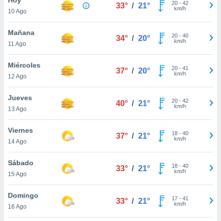
ublicidad y
20
-
42
33°
/
21°
km/h
10 Ago
do en
 mismo.
Mañana
20
-
40
34°
/
20°
sultar más
km/h
11 Ago
 en nuestra
 Cookies
y
Miércoles
20
-
41
ualquier
37°
/
20°
km/h
12 Ago
ento
 botón
Jueves
20
-
42
40°
/
21°
ación de
km/h
13 Ago
kies
 disponible
Viernes
18
-
40
e nuestra
37°
/
21°
km/h
14 Ago
.
Sábado
IVAMENTE,
18
-
40
33°
/
21°
km/h
15 Ago
as
Domingo
17
-
41
33°
/
21°
 a cookies
km/h
16 Ago
 no aceptar