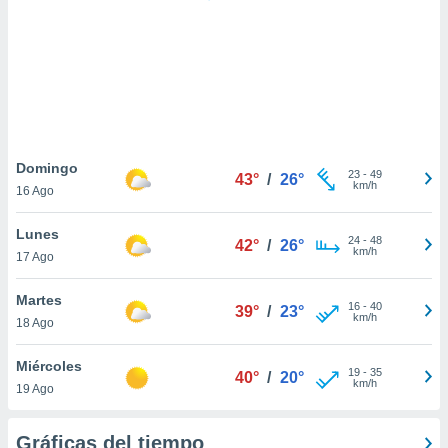
ste abono
 botón
.
nto,
cios
kies,
Domingo
23
-
49
ores únicos
43°
/
26°
km/h
16 Ago
as similares
nar,
Lunes
rocesar
24
-
48
42°
/
26°
km/h
onales como
17 Ago
 este sitio
recciones IP
Martes
16
-
40
39°
/
23°
ficadores de
km/h
18 Ago
 posible
s
Miércoles
 traten tus
19
-
35
40°
/
20°
km/h
nales en
19 Ago
 interés
go a lo que
Gráficas del tiempo
nerte. Para