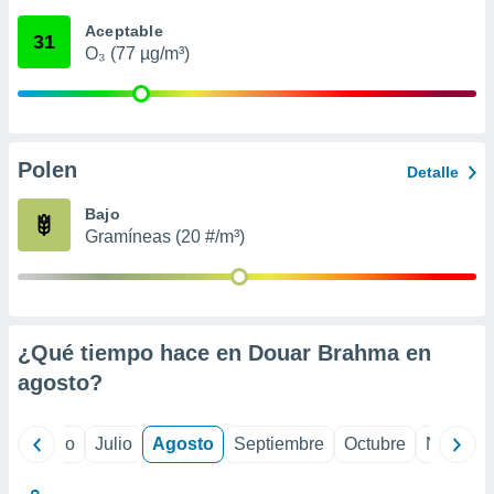
ados con el
 seleccionar
Aceptable
31
o.
O₃ (77 µg/m³)
calización
precisa e
ión mediante
, publicidad
Polen
Detalle
dos,
Bajo
 publicidad
Gramíneas (20 #/m³)
,
ón de
 desarrollo
s.
tros 1199
¿Qué tiempo hace en Douar Brahma en
ios
agosto
?
yo
Junio
Julio
Agosto
Septiembre
Octubre
Noviemb