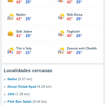
42°
25°
42°
25°
Nador
Sidi Aissa
42°
25°
42°
25°
Sidi Jaber
Taghzirt
41°
25°
40°
25°
Tizi n´Isly
Zaouia ech Cheikh
35°
21°
40°
25°
Localidades cercanas
Nador
(5.57 km)
Douar Oulad Ayad
(6.26 km)
Jdid
(7.28 km)
Fkih Ben Salah
(8.04 km)