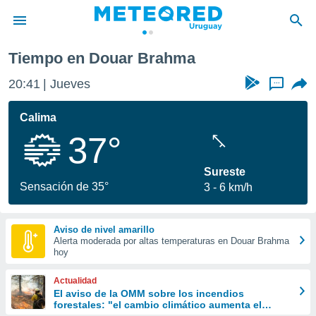
Tiempo en Douar Brahma
privacidad
20:41
Jueves
...
o de
om.uy
com.uy) ha
Calima
ado por
37°
es para
ue la
 que se
Sureste
e calidad.
Sensación de 35°
3
6 km/h
eder a este
ediante las
opciones:
Aviso de nivel amarillo
Alerta moderada por altas temperaturas en Douar Brahma
ookies y
hoy
e forma
Actualidad
d digital
El aviso de la OMM sobre los incendios
forestales: "el cambio climático aumenta el
ada, basada