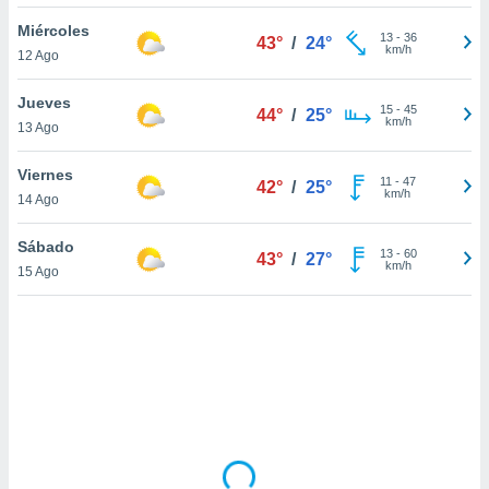
ón de
uedes
Miércoles
13
-
36
43°
/
24°
uestro sitio
km/h
12 Ago
ed.com.uy.
o, te
Jueves
 de que
15
-
45
44°
/
25°
km/h
13 Ago
talarán
e sean
para
Viernes
11
-
47
42°
/
25°
a
km/h
14 Ago
por el sitio
o se
Sábado
13
-
60
cookies para
43°
/
27°
km/h
15 Ago
nto ni para
licidad o
ado, aunque
sualizar
general no
ada. Puedes
 instalación
y acceder a
io web a