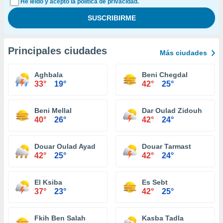
He leído y acepto la política de privacidad.
Principales ciudades
Más ciudades
Aghbala
Beni Chegdal
33°
19°
42°
25°
Beni Mellal
Dar Oulad Zidouh
40°
26°
42°
24°
Douar Oulad Ayad
Douar Tarmast
42°
25°
42°
24°
El Ksiba
Es Sebt
37°
23°
42°
25°
Fkih Ben Salah
Kasba Tadla