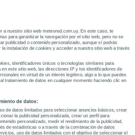
e
r a nuestro sitio web meteored.com.uy. En este caso, te
:
33%
as para garantizar la navegación por el sitio web, pero no se
rar publicidad o contenido personalizado, aunque sí podrás
 la instalación de cookies y acceder a nuestro sitio web a través
tales:
es, identificadores únicos o tecnologías similares para
 no
n este sitio web, las direcciones IP y los identificadores de
rsonales en virtud de un interés legítimo, algo a lo que puedes
Radar de lluvia
Satélites
Modelos
 al tratamiento de datos en cualquier momento haciendo clic en
miento de datos:
Lunes
Martes
Miércoles
Jueves
uso de datos limitados para seleccionar anuncios básicos, crear
10 Ago
11 Ago
12 Ago
13 Ago
ccionar la publicidad personalizada, crear un perfil para
ontenido personalizado, medir el rendimiento de la publicidad,
vés de estadísticas o a través de la combinación de datos
rvicios, uso de datos limitados con el objetivo de seleccionar el