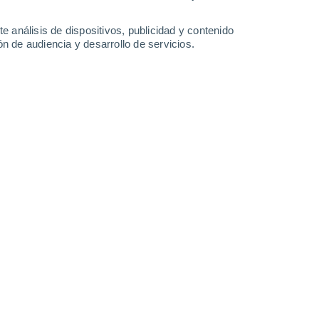
1°
/
-12°
-2°
/
-13°
0°
/
-11°
2°
/
-6°
e análisis de dispositivos, publicidad y contenido
n de audiencia y desarrollo de servicios.
-
15
km/h
9
-
12
km/h
7
-
14
km/h
12
-
25
km/h
Noroeste
0 Bajo
1°
11
-
16 km/h
FPS:
no
Noroeste
0 Bajo
1°
10
-
15 km/h
FPS:
no
Noroeste
0 Bajo
0°
10
-
15 km/h
FPS:
no
Oeste
0 Bajo
8
-
14 km/h
FPS:
no