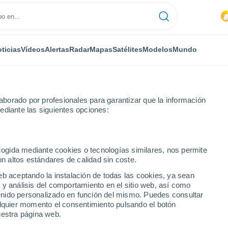
ticias
Vídeos
Alertas
Radar
Mapas
Satélites
Modelos
Mundo
borado por profesionales para garantizar que la información
ediante las siguientes opciones:
ma
ecogida mediante cookies o tecnologías similares, nos permite
on altos estándares de calidad sin coste.
eb aceptando la instalación de todas las cookies, ya sean
 y análisis del comportamiento en el sitio web, así como
...
ntenido personalizado en función del mismo. Puedes consultar
alquier momento el consentimiento pulsando el botón
Por hora
uestra página web.
Intervalos nubosos en las
próximas horas