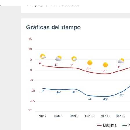
Tiempo para el amanecer
5m
Gráficas del tiempo
15
10
5
2°
1°
1°
0°
-1°
0
-2°
-5
-10
-9°
-9°
-10°
-11°
-12°
-13°
-15
°C
Vie
7
Sáb
8
Dom
9
Lun
10
Mar
11
Mié
12
Máxima