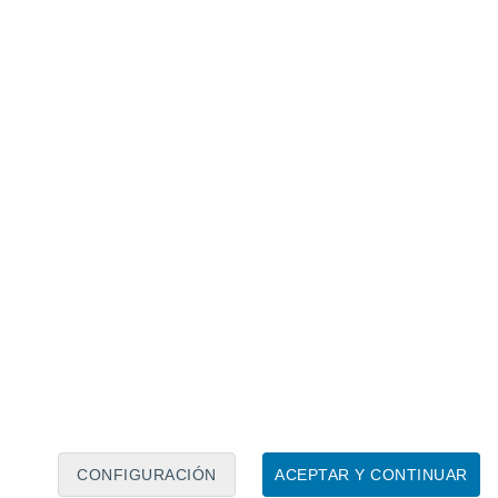
Calendario lunar
Lun
Mar
Mié
Jue
Vie
Sáb
Dom
7
8
9
10
11
12
13
14
15
16
17
18
19
20
CONFIGURACIÓN
ACEPTAR Y CONTINUAR