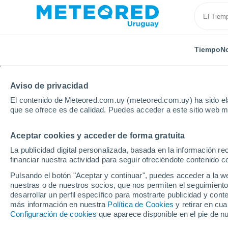
Tiempo
No
Aviso de privacidad
El contenido de Meteored.com.uy (meteored.com.uy) ha sido ela
que se ofrece es de calidad. Puedes acceder a este sitio web m
Aceptar cookies y acceder de forma gratuita
Inicio
Argentina
Provincia de Santa Cruz
El Plu
La publicidad digital personalizada, basada en la información r
financiar nuestra actividad para seguir ofreciéndote contenido c
Tiempo en El Pluma
Pulsando el botón "Aceptar y continuar", puedes acceder a la w
nuestras o de nuestros socios, que nos permiten el seguimiento
08:16
Viernes
desarrollar un perfil específico para mostrarte publicidad y co
más información en nuestra
Política de Cookies
y retirar en cu
Configuración de cookies
que aparece disponible en el pie de n
Nubes y claros