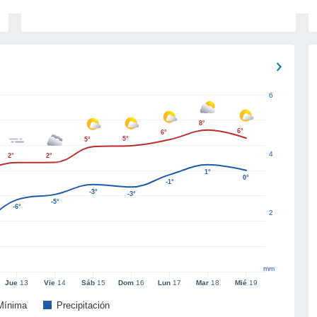
6
8°
6°
6°
5°
5°
4
2°
2°
1°
0°
-1°
-3°
-3°
-5°
-6°
2
mm
Jue
13
Vie
14
Sáb
15
Dom
16
Lun
17
Mar
18
Mié
19
Mínima
Precipitación