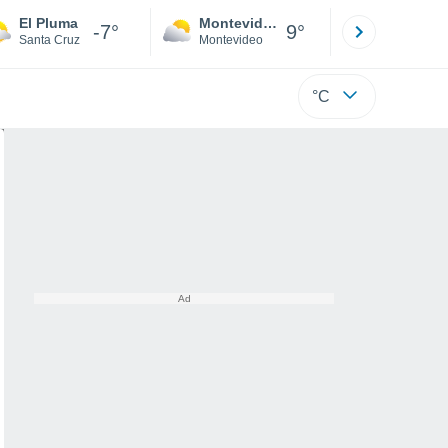
El Pluma
Montevideo
Maldonad
-7°
9°
Santa Cruz
Montevideo
Maldonado
°C