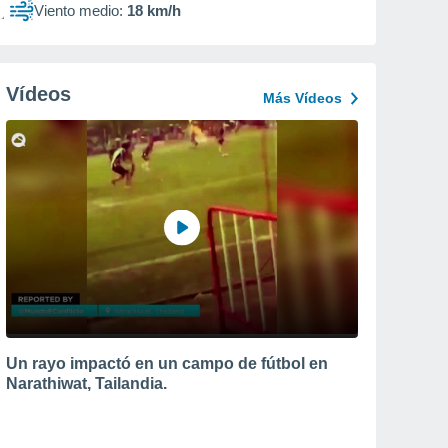
Viento medio:
18 km/h
Vídeos
Más Vídeos
Un rayo impactó en un campo de fútbol en
Narathiwat, Tailandia.