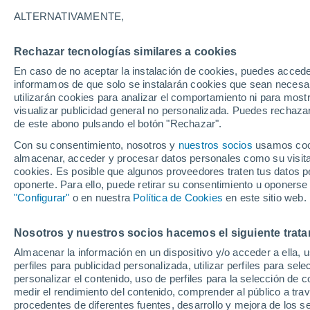
-7°
ALTERNATIVAMENTE,
Rechazar tecnologías similares a cookies
Menguant
En caso de no aceptar la instalación de cookies, puedes accede
Iluminada
Sensación de -11°
informamos de que solo se instalarán cookies que sean necesari
utilizarán cookies para analizar el comportamiento ni para most
visualizar publicidad general no personalizada. Puedes rechazar
de este abono pulsando el botón "Rechazar".
Actualidad
El aviso de la OMM sobre los incendios fores
Con su consentimiento, nosotros y
nuestros socios
usamos cooki
"el cambio climático aumenta el riesgo, pero
almacenar, acceder y procesar datos personales como su visita e
es el único culpable
cookies. Es posible que algunos proveedores traten tus datos pe
Tiempo 1 - 7 días
Actualidad
Mapa de nubosidad
oponerte. Para ello, puede retirar su consentimiento u oponerse
"Configurar"
o en nuestra
Política de Cookies
en este sitio web.
Nosotros y nuestros socios hacemos el siguiente trata
Mañana
Domingo
Hoy
Almacenar la información en un dispositivo y/o acceder a ella, 
8 Ago
9 Ago
7 Ago
perfiles para publicidad personalizada, utilizar perfiles para sele
personalizar el contenido, uso de perfiles para la selección de c
medir el rendimiento del contenido, comprender al público a tra
procedentes de diferentes fuentes, desarrollo y mejora de los se