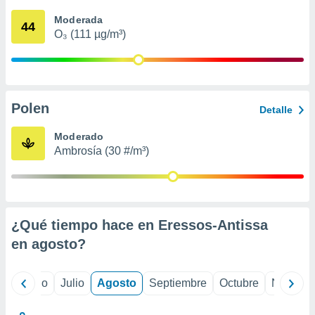
ados con el
 seleccionar
Moderada
44
o.
O₃ (111 µg/m³)
calización
precisa e
ión mediante
, publicidad
Polen
Detalle
dos,
Moderado
 publicidad
Ambrosía (30 #/m³)
,
ón de
 desarrollo
s.
tros 1199
¿Qué tiempo hace en Eressos-Antissa
ios
en
agosto
?
yo
Junio
Julio
Agosto
Septiembre
Octubre
Noviemb