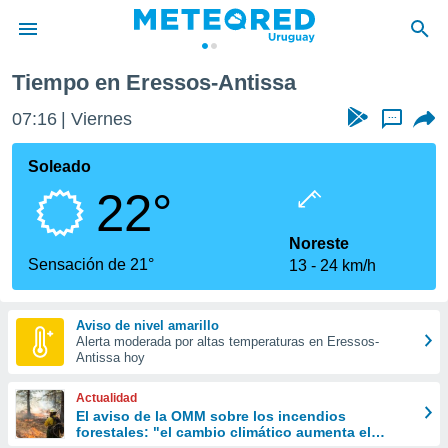
Tiempo en Eressos-Antissa
privacidad
07:16
Viernes
...
o de
om.uy
com.uy) ha
Soleado
ado por
22°
es para
ue la
 que se
Noreste
e calidad.
Sensación de 21°
13
24 km/h
eder a este
ediante las
opciones:
Aviso de nivel amarillo
Alerta moderada por altas temperaturas en Eressos-
ookies y
Antissa hoy
e forma
Actualidad
d digital
El aviso de la OMM sobre los incendios
forestales: "el cambio climático aumenta el
ada, basada