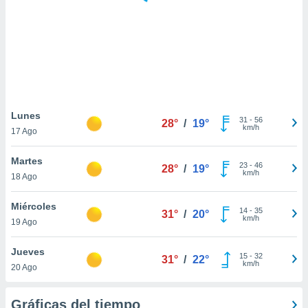
ste abono
 botón
.
nto,
cios
kies,
Lunes
31
-
56
ores únicos
28°
/
19°
km/h
17 Ago
as similares
nar,
Martes
rocesar
23
-
46
28°
/
19°
km/h
onales como
18 Ago
 este sitio
recciones IP
Miércoles
14
-
35
31°
/
20°
ficadores de
km/h
19 Ago
 posible
s
Jueves
 traten tus
15
-
32
31°
/
22°
km/h
nales en
20 Ago
 interés
go a lo que
Gráficas del tiempo
nerte. Para