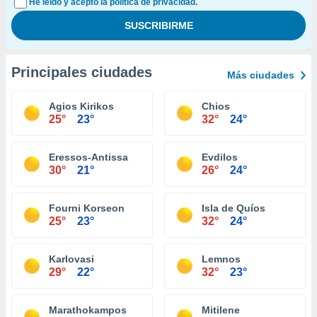
He leído y acepto la política de privacidad.
Principales ciudades
Más ciudades
Agios Kirikos
Chios
25°
23°
32°
24°
Eressos-Antissa
Evdilos
30°
21°
26°
24°
Fourni Korseon
Isla de Quíos
25°
23°
32°
24°
Karlovasi
Lemnos
29°
22°
32°
23°
Marathokampos
Mitilene