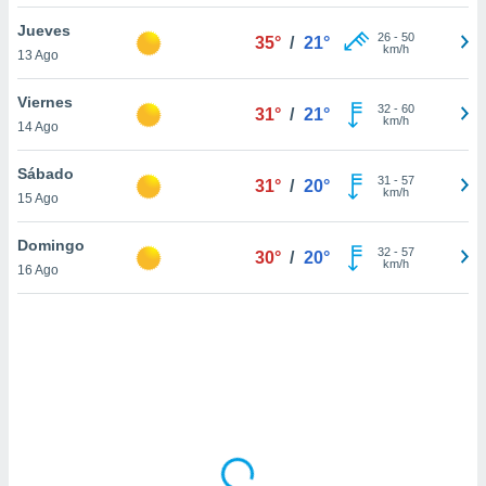
ón de
uedes
Jueves
26
-
50
35°
/
21°
uestro sitio
km/h
13 Ago
ed.com.uy.
o, te
Viernes
 de que
32
-
60
31°
/
21°
km/h
14 Ago
talarán
e sean
para
Sábado
31
-
57
31°
/
20°
a
km/h
15 Ago
por el sitio
o se
Domingo
32
-
57
cookies para
30°
/
20°
km/h
16 Ago
nto ni para
licidad o
ado, aunque
sualizar
general no
ada. Puedes
 instalación
y acceder a
io web a