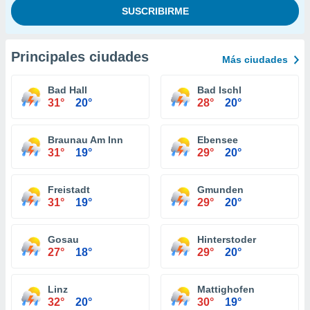
Principales ciudades
Más ciudades
Bad Hall
Bad Ischl
31°
20°
28°
20°
Braunau Am Inn
Ebensee
31°
19°
29°
20°
Freistadt
Gmunden
31°
19°
29°
20°
Gosau
Hinterstoder
27°
18°
29°
20°
Linz
Mattighofen
32°
20°
30°
19°