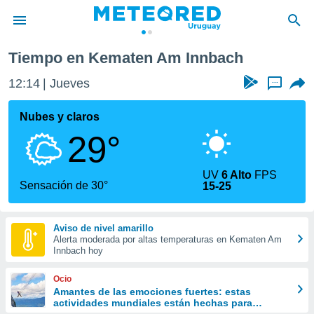
Tiempo en Kematen Am Innbach
privacidad
12:14
Jueves
...
o de
om.uy
com.uy) ha
Nubes y claros
ado por
29°
es para
ue la
 que se
UV
6 Alto
FPS
e calidad.
Sensación de 30°
15-25
eder a este
ediante las
opciones:
Aviso de nivel amarillo
Alerta moderada por altas temperaturas en Kematen Am
ookies y
Innbach hoy
e forma
Ocio
d digital
Amantes de las emociones fuertes: estas
actividades mundiales están hechas para
ada, basada