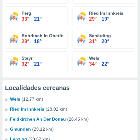
Perg
Ried Im Innkreis
33°
21°
29°
19°
Rohrbach In Oberösterreich
Schärding
28°
18°
31°
20°
Steyr
Wels
32°
21°
34°
22°
Localidades cercanas
Wels
(12.77 km)
Ried Im Innkreis
(28.02 km)
Feldkirchen An Der Donau
(28.45 km)
Gmunden
(29.12 km)
Lenzing
(29.62 km)