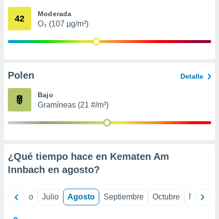
ados con el
 seleccionar
Moderada
42
o.
O₃ (107 µg/m³)
calización
precisa e
ión mediante
, publicidad
Polen
Detalle
dos,
Bajo
 publicidad
Gramíneas (21 #/m³)
,
ón de
 desarrollo
s.
tros 1199
¿Qué tiempo hace en Kematen Am
ios
Innbach en
agosto
?
yo
Junio
Julio
Agosto
Septiembre
Octubre
Noviemb