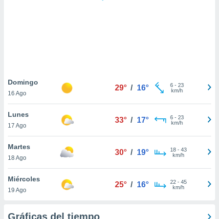
ste abono
 botón
.
nto,
cios
kies,
Domingo
6
-
23
ores únicos
29°
/
16°
km/h
16 Ago
as similares
nar,
Lunes
rocesar
6
-
23
33°
/
17°
km/h
onales como
17 Ago
 este sitio
recciones IP
Martes
18
-
43
30°
/
19°
ficadores de
km/h
18 Ago
 posible
s
Miércoles
 traten tus
22
-
45
25°
/
16°
km/h
nales en
19 Ago
 interés
go a lo que
Gráficas del tiempo
nerte. Para