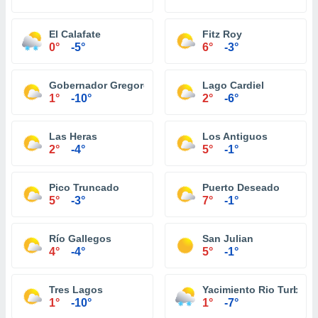
El Calafate
Fitz Roy
0°
-5°
6°
-3°
Gobernador Gregores
Lago Cardiel
1°
-10°
2°
-6°
Las Heras
Los Antiguos
2°
-4°
5°
-1°
Pico Truncado
Puerto Deseado
5°
-3°
7°
-1°
Río Gallegos
San Julian
4°
-4°
5°
-1°
Tres Lagos
Yacimiento Rio Turbio
1°
-10°
1°
-7°