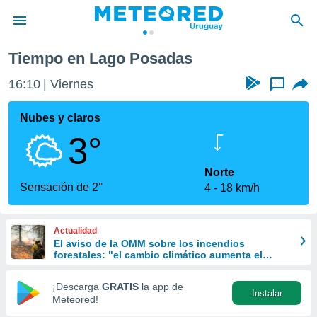
Tiempo en Lago Posadas
privacidad
16:10
Viernes
...
o de
om.uy
com.uy) ha
Nubes y claros
ado por
3°
es para
ue la
 que se
Norte
e calidad.
Sensación de 2°
4
18 km/h
eder a este
ediante las
opciones:
Actualidad
El aviso de la OMM sobre los incendios
ookies y
forestales: "el cambio climático aumenta el
e forma
riesgo, pero no es el único culpable
¡Descarga
GRATIS
la app de
Instalar
d digital
Meteored!
ada, basada