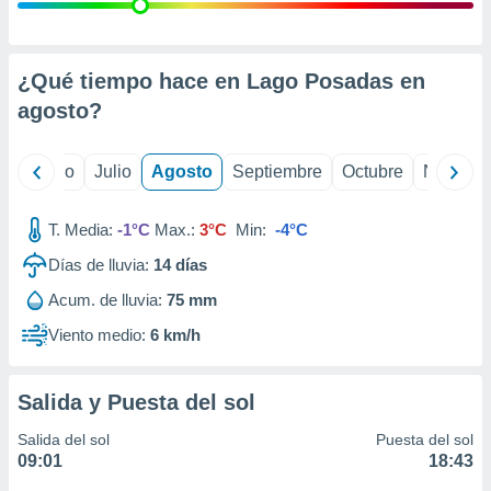
ados con el
 seleccionar
o.
calización
¿Qué tiempo hace en Lago Posadas en
precisa e
agosto
?
ión mediante
, publicidad
yo
Junio
Julio
Agosto
Septiembre
Octubre
Noviemb
dos,
 publicidad
T. Media:
-1°C
Max.:
3°C
Min:
-4°C
,
Días de lluvia:
14
días
ón de
 desarrollo
Acum. de lluvia:
75 mm
s.
Viento medio:
6 km/h
tros 1199
ios
Salida y Puesta del sol
Salida del sol
Puesta del sol
09:01
18:43