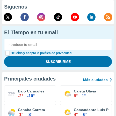
Síguenos
El Tiempo en tu email
He leído y acepto la política de privacidad.
Principales ciudades
Más ciudades
Bajo Caracoles
Caleta Olivia
-2°
-10°
8°
1°
Cancha Carrera
Comandante Luis Piedr
-1°
-8°
4°
-6°