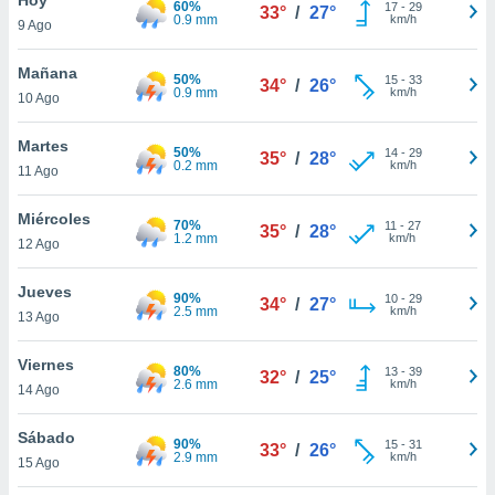
60%
ublicidad y
17
-
29
33°
/
27°
0.9 mm
km/h
9 Ago
do en
 mismo.
Mañana
50%
15
-
33
34°
/
26°
sultar más
0.9 mm
km/h
10 Ago
 en nuestra
 Cookies
y
Martes
50%
14
-
29
ualquier
35°
/
28°
0.2 mm
km/h
11 Ago
ento
 botón
Miércoles
70%
11
-
27
35°
/
28°
ación de
1.2 mm
km/h
12 Ago
kies
 disponible
Jueves
90%
10
-
29
e nuestra
34°
/
27°
2.5 mm
km/h
13 Ago
.
Viernes
IVAMENTE,
80%
13
-
39
32°
/
25°
2.6 mm
km/h
14 Ago
as
Sábado
90%
15
-
31
33°
/
26°
 a cookies
2.9 mm
km/h
15 Ago
 no aceptar