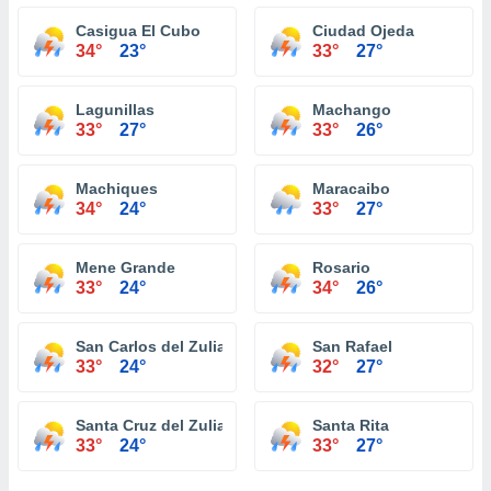
Casigua El Cubo
Ciudad Ojeda
34°
23°
33°
27°
Lagunillas
Machango
33°
27°
33°
26°
Machiques
Maracaibo
34°
24°
33°
27°
Mene Grande
Rosario
33°
24°
34°
26°
San Carlos del Zulia
San Rafael
33°
24°
32°
27°
Santa Cruz del Zulia
Santa Rita
33°
24°
33°
27°