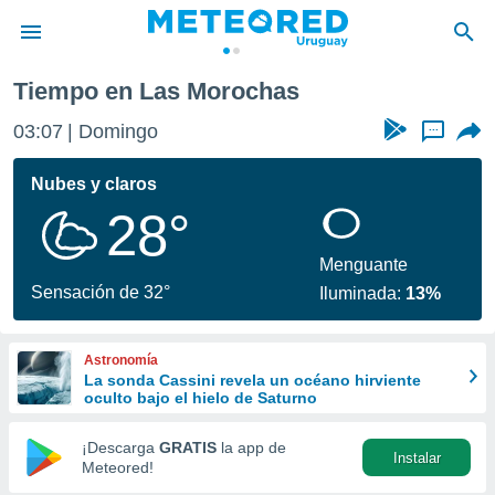
Tiempo en Las Morochas
privacidad
03:07
Domingo
...
o de
om.uy
com.uy) ha
Nubes y claros
ado por
28°
es para
ue la
 que se
Menguante
e calidad.
Sensación de 32°
Iluminada:
13%
eder a este
ediante las
opciones:
Astronomía
La sonda Cassini revela un océano hirviente
ookies y
oculto bajo el hielo de Saturno
e forma
¡Descarga
GRATIS
la app de
Instalar
d digital
Meteored!
ada, basada