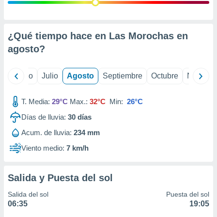
ados con el
 seleccionar
o.
calización
¿Qué tiempo hace en Las Morochas en
precisa e
agosto
?
ión mediante
, publicidad
yo
Junio
Julio
Agosto
Septiembre
Octubre
Noviemb
dos,
 publicidad
T. Media:
29°C
Max.:
32°C
Min:
26°C
,
Días de lluvia:
30
días
ón de
 desarrollo
Acum. de lluvia:
234 mm
s.
Viento medio:
7 km/h
tros 1199
ios
Salida y Puesta del sol
Salida del sol
Puesta del sol
06:35
19:05