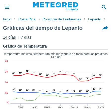
Inicio
Costa Rica
Provincia de Puntarenas
Lepanto
G
privacidad
Gráficas del tiempo de Lepanto
enido de
d.com.uy
14 días
7 días
com.uy) ha
orado por
Gráfica de Temperatura
ales para
ar que la
Temperatura máxima, temperatura mínima y punto de rocío para los próximos
14 días
ón que se
40
de calidad.
eder a este
34°
35
ediante las
34°
33°
33°
33°
33°
33°
33°
33°
32°
32°
32°
 opciones:
31°
31°
30
cookies y
26°
26°
26°
25°
25°
25°
25°
25°
de forma
25°
25°
25°
25°
25°
25°
25
uita
dad digital
°C
ada, basada
Sáb
8
Lun
10
Mié
12
Vie
14
Dom
16
Mar
18
Jue
20