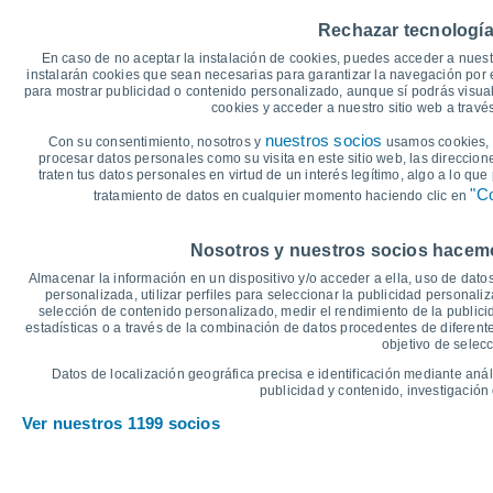
40
Rechazar tecnología
35°
35°
35°
35°
35
En caso de no aceptar la instalación de cookies, puedes acceder a nuest
34°
33°
instalarán cookies que sean necesarias para garantizar la navegación por el
para mostrar publicidad o contenido personalizado, aunque sí podrás visual
30
cookies y acceder a nuestro sitio web a trav
nuestros socios
Con su consentimiento, nosotros y
usamos cookies, i
25
24°
24°
23°
23°
23°
23°
procesar datos personales como su visita en este sitio web, las direccion
traten tus datos personales en virtud de un interés legítimo, algo a lo qu
20
"Co
tratamiento de datos en cualquier momento haciendo clic en
°C
Nosotros y nuestros socios hacemos
Sáb
8
Dom
9
Lun
10
Mar
11
Mié
12
Jue
13
V
Almacenar la información en un dispositivo y/o acceder a ella, uso de datos
Temperatura Máxima
T
personalizada, utilizar perfiles para seleccionar la publicidad personaliz
selección de contenido personalizado, medir el rendimiento de la publici
estadísticas o a través de la combinación de datos procedentes de diferentes
objetivo de selecc
Gráfica de Precipitación y Nubosidad
Datos de localización geográfica precisa e identificación mediante anál
Lluvia, nieve y nubos
publicidad y contenido, investigación 
15
Ver nuestros 1199 socios
1014
1014