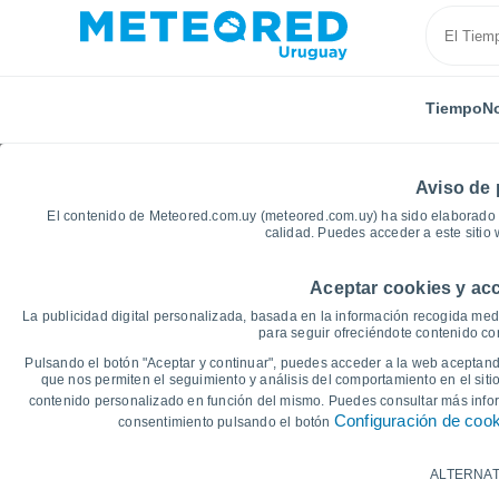
Tiempo
No
Aviso de 
El contenido de Meteored.com.uy (meteored.com.uy) ha sido elaborado p
calidad. Puedes acceder a este sitio
Aceptar cookies y acc
Inicio
México
Tabasco
Luis Gil Pérez
Gráfic
La publicidad digital personalizada, basada en la información recogida medi
para seguir ofreciéndote contenido con
Gráficas del tiempo de 
Pulsando el botón "Aceptar y continuar", puedes acceder a la web aceptando
que nos permiten el seguimiento y análisis del comportamiento en el sitio
contenido personalizado en función del mismo. Puedes consultar más inf
14 días
7 días
Configuración de coo
consentimiento pulsando el botón
Gráfica de Temperatura
ALTERNAT
Temperatura máxima, temperatura mínim