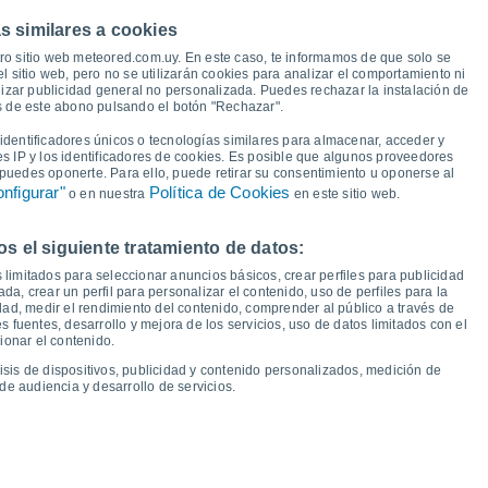
s similares a cookies
34°
34°
34°
34°
34°
ro sitio web meteored.com.uy. En este caso, te informamos de que solo se
34°
33°
33°
 sitio web, pero no se utilizarán cookies para analizar el comportamiento ni
izar publicidad general no personalizada. Puedes rechazar la instalación de
és de este abono pulsando el botón "Rechazar".
dentificadores únicos o tecnologías similares para almacenar, acceder y
24°
23°
23°
23°
23°
23°
23°
23°
es IP y los identificadores de cookies. Es posible que algunos proveedores
e puedes oponerte. Para ello, puede retirar su consentimiento u oponerse al
nfigurar"
Política de Cookies
o en nuestra
en este sitio web.
 el siguiente tratamiento de datos:
ie
14
Sáb
15
Dom
16
Lun
17
Mar
18
Mié
19
Jue
20
Vie
21
 limitados para seleccionar anuncios básicos, crear perfiles para publicidad
emperatura Mínima
Punto de rocío
ada, crear un perfil para personalizar el contenido, uso de perfiles para la
dad, medir el rendimiento del contenido, comprender al público a través de
 fuentes, desarrollo y mejora de los servicios, uso de datos limitados con el
ionar el contenido.
isis de dispositivos, publicidad y contenido personalizados, medición de
idad para los próximos 14 días
de audiencia y desarrollo de servicios.
100
1015
1015
75