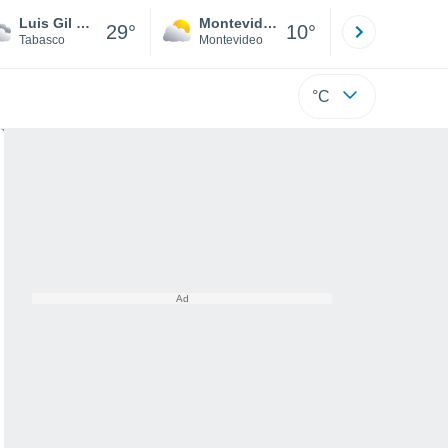
Luis Gil Pérez
Montevideo
Maldonad
29°
10°
Tabasco
Montevideo
Maldonado
°C