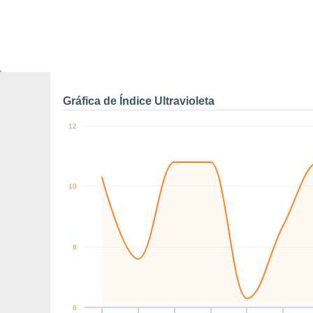
N
E
NE
E
E
E
km/h
Sáb
8
Dom
9
Lun
10
Mar
11
Mié
12
Jue
13
V
Rachas máximas de vien
Gráfica de Índice Ultravioleta
12
10
8
6