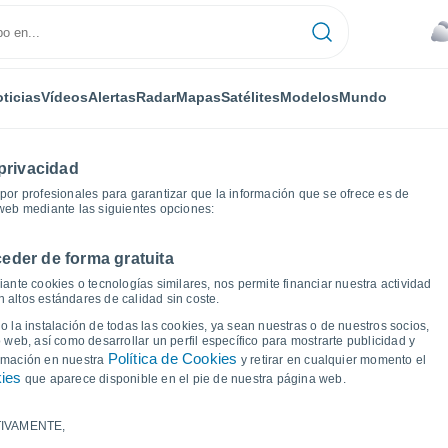
ticias
Vídeos
Alertas
Radar
Mapas
Satélites
Modelos
Mundo
privacidad
or profesionales para garantizar que la información que se ofrece es de
 web mediante las siguientes opciones:
eder de forma gratuita
as del tiempo
ante cookies o tecnologías similares, nos permite financiar nuestra actividad
 altos estándares de calidad sin coste.
Luis Gil Pérez
 la instalación de todas las cookies, ya sean nuestras o de nuestros socios,
 web, así como desarrollar un perfil específico para mostrarte publicidad y
Política de Cookies
ormación en nuestra
y retirar en cualquier momento el
kies
que aparece disponible en el pie de nuestra página web.
IVAMENTE,
a y punto de rocío para los próximos 14 días