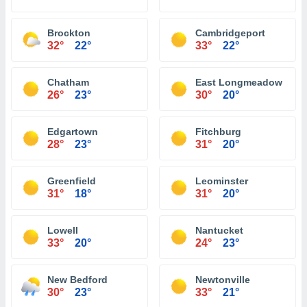
Brockton
Cambridgeport
32°
22°
33°
22°
Chatham
East Longmeadow
26°
23°
30°
20°
Edgartown
Fitchburg
28°
23°
31°
20°
Greenfield
Leominster
31°
18°
31°
20°
Lowell
Nantucket
33°
20°
24°
23°
New Bedford
Newtonville
30°
23°
33°
21°