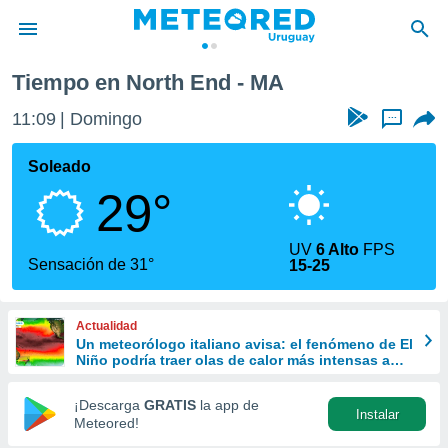
Tiempo en North End - MA
privacidad
11:09
Domingo
...
o de
om.uy
com.uy) ha
Soleado
ado por
29°
es para
ue la
 que se
UV
6 Alto
FPS
e calidad.
Sensación de 31°
15-25
eder a este
ediante las
opciones:
Actualidad
Un meteorólogo italiano avisa: el fenómeno de El
ookies y
Niño podría traer olas de calor más intensas a
e forma
Europa
¡Descarga
GRATIS
la app de
Instalar
d digital
Meteored!
ada, basada