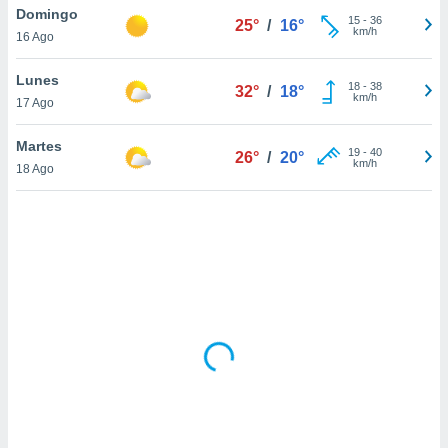
ón de
Domingo
15
-
36
25°
/
16°
uedes
km/h
16 Ago
uestro sitio
ed.com.uy.
Lunes
o, te
18
-
38
32°
/
18°
km/h
 de que
17 Ago
talarán
e sean
Martes
19
-
40
26°
/
20°
para
km/h
18 Ago
a
por el sitio
o se
cookies para
nto ni para
licidad o
ado, aunque
sualizar
general no
ada. Puedes
 instalación
y acceder a
io web a