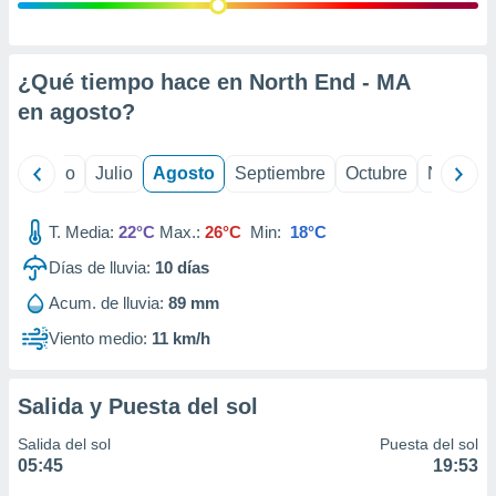
ados con el
 seleccionar
o.
calización
¿Qué tiempo hace en North End - MA
precisa e
en
agosto
?
ión mediante
, publicidad
yo
Junio
Julio
Agosto
Septiembre
Octubre
Noviemb
dos,
 publicidad
T. Media:
22°C
Max.:
26°C
Min:
18°C
,
Días de lluvia:
10
días
ón de
 desarrollo
Acum. de lluvia:
89 mm
s.
Viento medio:
11 km/h
tros 1199
ios
Salida y Puesta del sol
Salida del sol
Puesta del sol
05:45
19:53