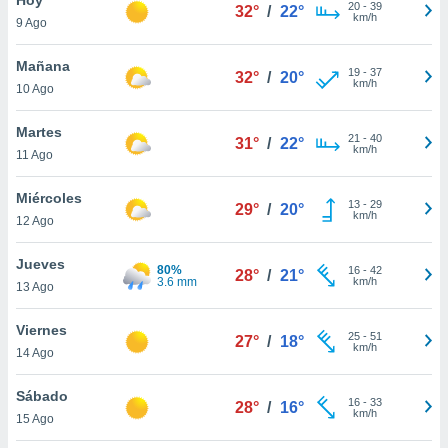
ublicidad y
20
-
39
32°
/
22°
km/h
9 Ago
do en
 mismo.
Mañana
19
-
37
32°
/
20°
sultar más
km/h
10 Ago
 en nuestra
 Cookies
y
Martes
21
-
40
ualquier
31°
/
22°
km/h
11 Ago
ento
 botón
Miércoles
13
-
29
29°
/
20°
ación de
km/h
12 Ago
kies
 disponible
Jueves
80%
16
-
42
e nuestra
28°
/
21°
3.6 mm
km/h
13 Ago
.
Viernes
IVAMENTE,
25
-
51
27°
/
18°
km/h
14 Ago
as
Sábado
16
-
33
28°
/
16°
 a cookies
km/h
15 Ago
 no aceptar