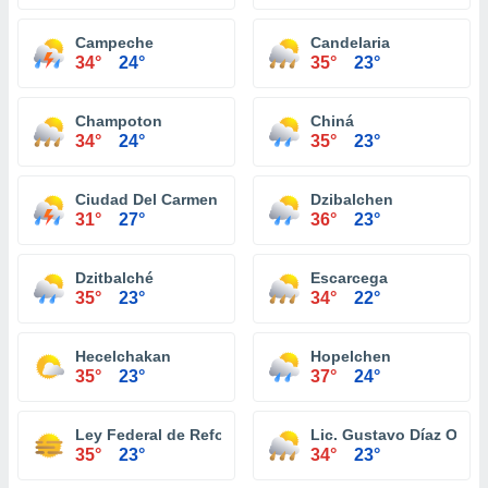
Campeche
Candelaria
34°
24°
35°
23°
Champoton
Chiná
34°
24°
35°
23°
Ciudad Del Carmen
Dzibalchen
31°
27°
36°
23°
Dzitbalché
Escarcega
35°
23°
34°
22°
Hecelchakan
Hopelchen
35°
23°
37°
24°
Ley Federal de Reforma Agraria
Lic. Gustavo Díaz Ordáz
35°
23°
34°
23°