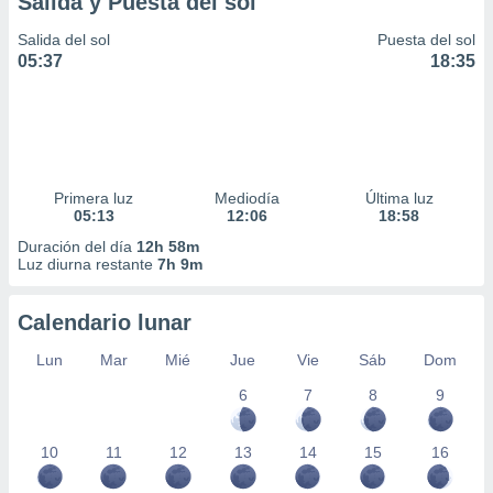
Salida y Puesta del sol
ar perfiles
idad
Salida del sol
Puesta del sol
a, utilizar
05:37
18:35
a
 la
da, crear un
personalizar
o, uso de
Primera luz
Mediodía
Última luz
a la
05:13
12:06
18:58
e contenido
do, medir el
Duración del día
12h 58m
Luz diurna restante
7h 9m
 de la
medir el
 del
Calendario lunar
 comprender
 través de
Lun
Mar
Mié
Jue
Vie
Sáb
Dom
s o a través
nación de
6
7
8
9
edentes de
fuentes,
10
11
12
13
14
15
16
y mejora de
os, uso de