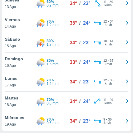
60%
ublicidad y
11
-
30
34°
/
23°
0.2 mm
km/h
13 Ago
do en
 mismo.
Viernes
70%
12
-
34
35°
/
24°
sultar más
1.2 mm
km/h
14 Ago
 en nuestra
 Cookies
y
Sábado
80%
10
-
41
ualquier
34°
/
23°
1.7 mm
km/h
15 Ago
ento
 botón
Domingo
80%
12
-
37
33°
/
24°
ación de
1.5 mm
km/h
16 Ago
kies
 disponible
Lunes
70%
12
-
35
e nuestra
34°
/
23°
1.2 mm
km/h
17 Ago
.
Martes
IVAMENTE,
70%
11
-
29
34°
/
24°
0.8 mm
km/h
18 Ago
as
Miércoles
70%
9
-
36
34°
/
23°
 a cookies
0.6 mm
km/h
19 Ago
 no aceptar