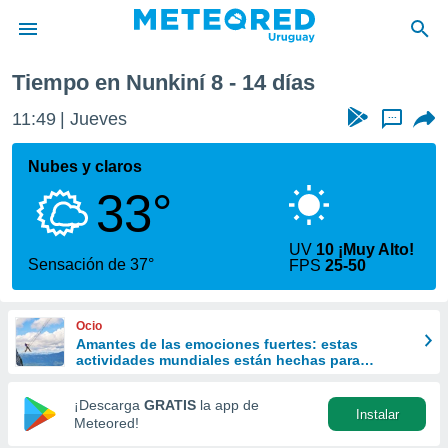
emana
Tiempo en Nunkiní 8 - 14 días
privacidad
11:49
Jueves
...
o de
om.uy
com.uy) ha
Nubes y claros
ado por
33°
es para
ue la
 que se
UV
10 ¡Muy Alto!
e calidad.
Sensación de 37°
FPS
25-50
eder a este
ediante las
opciones:
Ocio
Amantes de las emociones fuertes: estas
ookies y
actividades mundiales están hechas para
e forma
ustedes
¡Descarga
GRATIS
la app de
Instalar
d digital
Meteored!
ada, basada