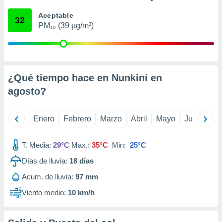
retirar su
Aceptable
ento u
32
PM₁₀ (39 µg/m³)
 de datos
er momento
ic en
o en
¿Qué tiempo hace en Nunkiní en
 Cookies
en
agosto
?
eb.
y
Enero
Febrero
Marzo
Abril
Mayo
Junio
Ju
socios
el
T. Media:
29°C
Max.:
35°C
Min:
25°C
to de
Días de lluvia:
18
días
la
Acum. de lluvia:
97 mm
 en un
 y/o acceder
Viento medio:
10 km/h
 de datos
ara
 anuncios