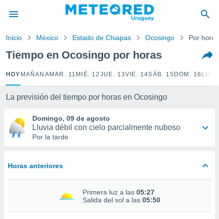
privacidad
o de
Inicio
México
Estado de Chiapas
Ocosingo
Por horas
om.uy
com.uy) ha
Tiempo en Ocosingo por horas
ado por
es para
HOY
MAÑANA
MAR. 11
MIÉ. 12
JUE. 13
VIE. 14
SÁB. 15
DOM. 16
LUN.
ue la
 que se
e calidad.
La previsión del tiempo por horas en Ocosingo
eder a este
ediante las
Domingo, 09 de agosto
opciones:
Lluvia débil con cielo parcialmente nuboso
Por la tarde
ookies y
e forma
Horas anteriores
d digital
ada, basada
Primera luz a las
05:27
mación
Salida del sol a las
05:50
ediante
ecnologías