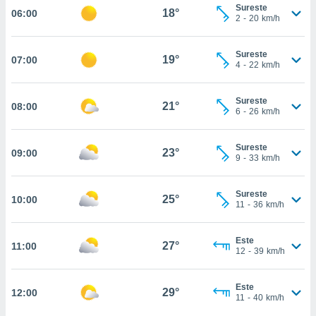
nos permite
Sureste
18°
06:00
estra
2
-
20
km/h
ara seguir
e contenido
ACEPTAR
Sureste
stándares
19°
07:00
Y
4
-
22
km/h
sin coste.
CONTINUAR
 botón
Sureste
21°
08:00
continuar",
CONFIGURACIÓN
6
-
26
km/h
der a la
ndo la
 de todas
Sureste
23°
09:00
9
-
33
km/h
, ya sean
de nuestros
 nos
Sureste
25°
10:00
11
-
36
km/h
 y análisis
tamiento en
b, así como
Este
27°
11:00
12
-
39
km/h
un perfil
para
ublicidad y
Este
29°
12:00
11
-
40
km/h
do en