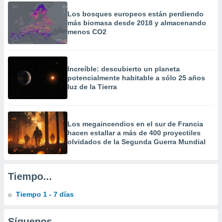
calización
Los bosques europeos están perdiendo
precisa e
más biomasa desde 2018 y almacenando
ión mediante
menos CO2
, publicidad
dos,
Increíble: descubierto un planeta
 publicidad
potencialmente habitable a sólo 25 años
,
luz de la Tierra
ón de
 desarrollo
s.
Los megaincendios en el sur de Francia
tros 1199
hacen estallar a más de 400 proyectiles
ios
olvidados de la Segunda Guerra Mundial
Tiempo...
Tiempo 1 - 7 días
Síguenos