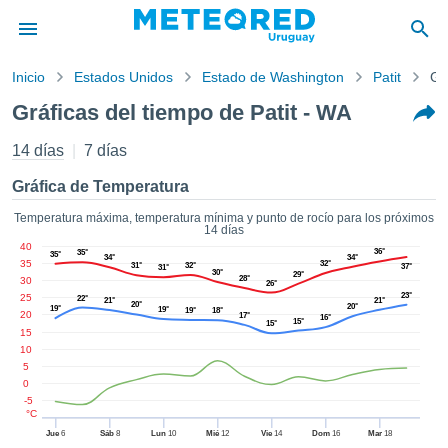
Inicio
Estados Unidos
Estado de Washington
Patit
Gr
privacidad
Gráficas del tiempo de Patit - WA
enido de
d.com.uy
14 días
7 días
com.uy) ha
orado por
Gráfica de Temperatura
ales para
ar que la
Temperatura máxima, temperatura mínima y punto de rocío para los próximos
14 días
ón que se
40
de calidad.
36°
35°
35°
34°
34°
35
32°
31°
32°
37°
31°
eder a este
30°
29°
28°
30
26°
ediante las
23°
25
22°
21°
21°
20°
20°
 opciones:
19°
19°
19°
18°
20
17°
16°
15°
15°
15
cookies y
10
5
de forma
0
uita
-5
dad digital
°C
ada, basada
Jue
6
Sáb
8
Lun
10
Mié
12
Vie
14
Dom
16
Mar
18