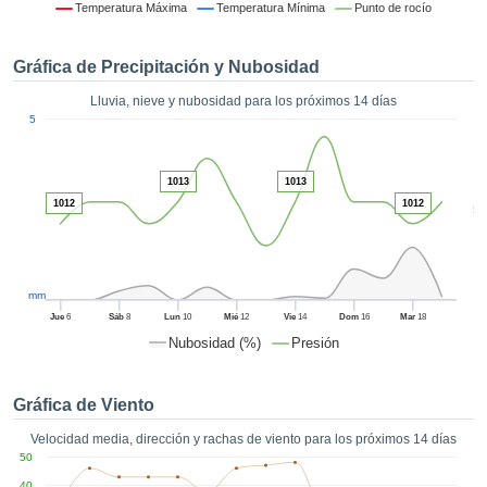
formación
Temperatura Máxima
Temperatura Mínima
Punto de rocío
 mediante
tecnologías
Gráfica de Precipitación y Nubosidad
nos permite
r nuestra
Lluvia, nieve y nubosidad para los próximos 14 días
para seguir
1
5
e contenido
ACEPTAR
estándares
Y
 sin coste.
CONTINUAR
1013
1013
 el botón
1012
1012
5
continuar",
CONFIGURACIÓN
ceder a la
tando la
n de todas
mm
s, ya sean
Jue
6
Sáb
8
Lun
10
Mié
12
Vie
14
Dom
16
Mar
18
de nuestros
Nubosidad (%)
Presión
 que nos
ten el
 y análisis
Gráfica de Viento
tamiento en
b, así como
Velocidad media, dirección y rachas de viento para los próximos 14 días
r un perfil
50
ico para
40