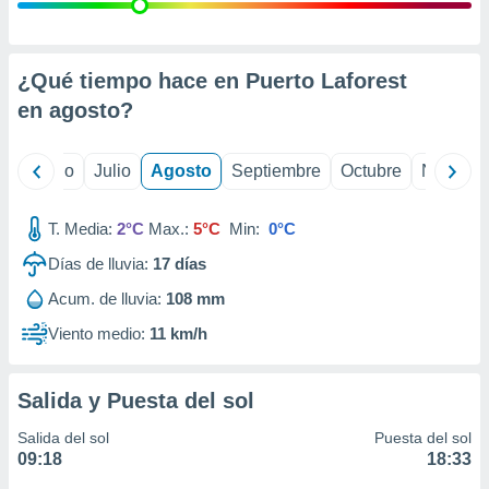
ados con el
 seleccionar
o.
calización
¿Qué tiempo hace en Puerto Laforest
precisa e
en
agosto
?
ión mediante
, publicidad
yo
Junio
Julio
Agosto
Septiembre
Octubre
Noviemb
dos,
 publicidad
T. Media:
2°C
Max.:
5°C
Min:
0°C
,
Días de lluvia:
17
días
ón de
 desarrollo
Acum. de lluvia:
108 mm
s.
Viento medio:
11 km/h
tros 1199
ios
Salida y Puesta del sol
Salida del sol
Puesta del sol
09:18
18:33