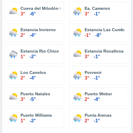
Cueva del Milodón Chico
Ea. Cameron
3°
-6°
3°
-1°
Estancia Invierno
Estancia Las Cumbres
2°
-4°
-1°
-8°
Estancia Rio Chico
Estancia Rocallosa
1°
-2°
3°
-1°
Los Canelos
Porvenir
2°
-4°
3°
-1°
Puerto Natales
Puerto Weber
3°
-5°
2°
-4°
Puerto Williams
Punta Arenas
1°
-2°
2°
-1°