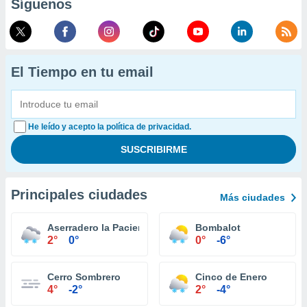
Síguenos
El Tiempo en tu email
He leído y acepto la política de privacidad.
Principales ciudades
Más ciudades
Aserradero la Paciencia
Bombalot
2°
0°
0°
-6°
Cerro Sombrero
Cinco de Enero
4°
-2°
2°
-4°