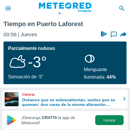
st
Tiempo en Puerto Laforest
privacidad
00:56
Jueves
...
o de
om.uy
com.uy) ha
Parcialmente nuboso
ado por
-3°
es para
ue la
 que se
Menguante
e calidad.
Sensación de -5°
Iluminada:
44%
eder a este
ediante las
opciones:
Ciencia
Océanos que se sobrecalientan, suelos que se
ookies y
queman: dos caras de la misma alteración
e forma
climática
¡Descarga
GRATIS
la app de
Instalar
d digital
Meteored!
ada, basada