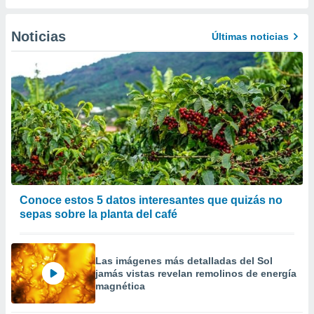
a
 la
Noticias
Últimas noticias
da, crear un
personalizar
o, uso de
a la
e contenido
do, medir el
 de la
medir el
 del
 comprender
 través de
s o a través
Conoce estos 5 datos interesantes que quizás no
nación de
sepas sobre la planta del café
edentes de
fuentes,
y mejora de
Las imágenes más detalladas del Sol
os, uso de
jamás vistas revelan remolinos de energía
ados con el
magnética
 seleccionar
o.