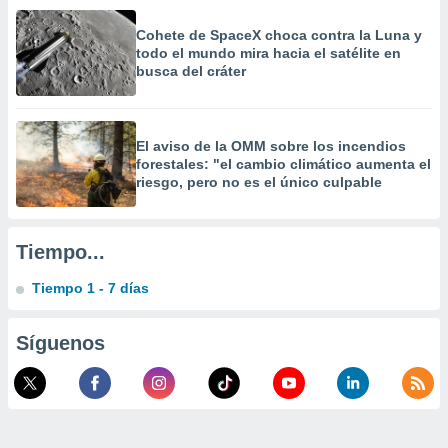
calización
precisa e
Cohete de SpaceX choca contra la Luna y
ión mediante
todo el mundo mira hacia el satélite en
busca del cráter
, publicidad
dos,
El aviso de la OMM sobre los incendios
 publicidad
forestales: "el cambio climático aumenta el
,
riesgo, pero no es el único culpable
ón de
 desarrollo
s.
Tiempo...
tros 1199
ios
Tiempo 1 - 7 días
Síguenos