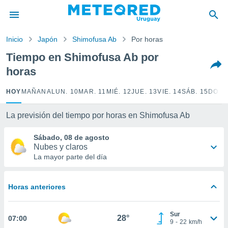
privacidad
o de
Inicio
Japón
Shimofusa Ab
Por horas
om.uy
com.uy) ha
Tiempo en Shimofusa Ab por
ado por
horas
es para
ue la
 que se
HOY
MAÑANA
LUN. 10
MAR. 11
MIÉ. 12
JUE. 13
VIE. 14
SÁB. 15
DOM.
e calidad.
eder a este
La previsión del tiempo por horas en Shimofusa Ab
ediante las
opciones:
Sábado, 08 de agosto
Nubes y claros
ookies y
La mayor parte del día
e forma
d digital
Horas anteriores
ada, basada
mación
ediante
Sur
28°
07:00
ecnologías
9
-
22
km/h