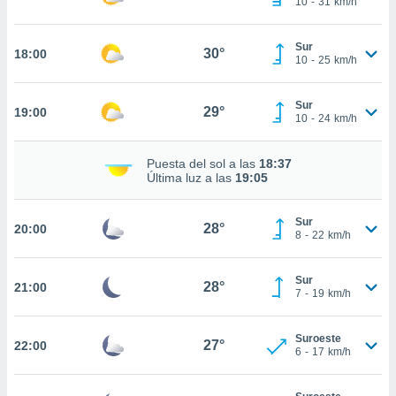
10
-
31
km/h
ed.com.uy.
o, te
 de que
Sur
30°
18:00
talarán
10
-
25
km/h
e sean
para
Sur
a
29°
19:00
10
-
24
km/h
por el sitio
o se
cookies para
Puesta del sol a las
18:37
Última luz a las
19:05
nto ni para
licidad o
Sur
28°
20:00
8
-
22
km/h
ado, aunque
sualizar
general no
Sur
28°
21:00
ada. Puedes
7
-
19
km/h
 instalación
y acceder a
Suroeste
io web a
27°
22:00
6
-
17
km/h
ste abono
 botón
.