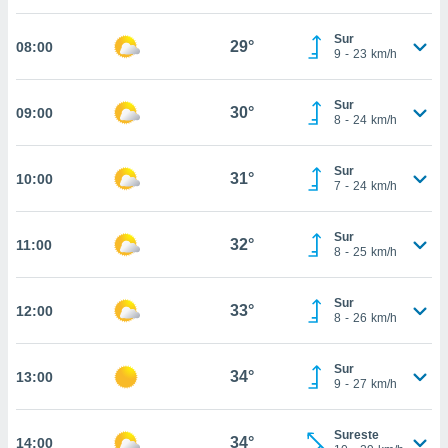
nos permite
estra
Sur
ara seguir
29°
08:00
9
-
23
km/h
e contenido
ACEPTAR
stándares
Y
sin coste.
Sur
CONTINUAR
30°
09:00
8
-
24
km/h
 botón
continuar",
CONFIGURACIÓN
der a la
Sur
31°
10:00
7
-
24
km/h
ndo la
 de todas
, ya sean
Sur
32°
11:00
de nuestros
8
-
25
km/h
 nos
 y análisis
Sur
33°
12:00
8
-
26
km/h
tamiento en
b, así como
un perfil
Sur
34°
13:00
para
9
-
27
km/h
ublicidad y
Sureste
do en
34°
14:00