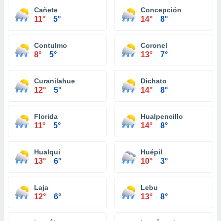
Cañete
Concepción
11°
5°
14°
8°
Contulmo
Coronel
8°
5°
13°
7°
Curanilahue
Dichato
12°
5°
14°
8°
Florida
Hualpencillo
11°
5°
14°
8°
Hualqui
Huépil
13°
6°
10°
3°
Laja
Lebu
12°
6°
13°
8°