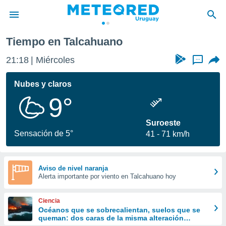
Tiempo en Talcahuano
privacidad
21:18
Miércoles
...
o de
om.uy
com.uy) ha
Nubes y claros
ado por
9°
es para
ue la
 que se
Suroeste
e calidad.
Sensación de 5°
41
71 km/h
eder a este
ediante las
opciones:
Aviso de nivel naranja
Alerta importante por viento en Talcahuano hoy
ookies y
e forma
Ciencia
d digital
Océanos que se sobrecalientan, suelos que se
queman: dos caras de la misma alteración
ada, basada