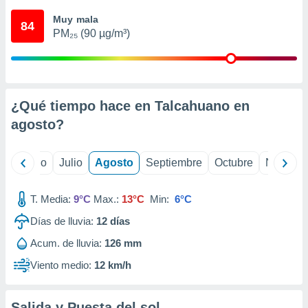
ados con el
 seleccionar
Muy mala
84
o.
PM₂₅ (90 µg/m³)
calización
precisa e
ión mediante
, publicidad
¿Qué tiempo hace en Talcahuano en
agosto
?
dos,
 publicidad
,
yo
Junio
Julio
Agosto
Septiembre
Octubre
Noviemb
ón de
 desarrollo
s.
T. Media:
9°C
Max.:
13°C
Min:
6°C
tros 1199
Días de lluvia:
12
días
ios
Acum. de lluvia:
126 mm
Viento medio:
12 km/h
Salida y Puesta del sol