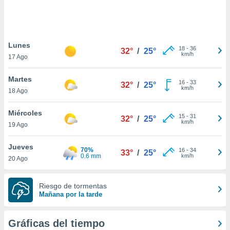
ste abono
 botón
.
Lunes
18
-
36
32°
/
25°
nto,
km/h
17 Ago
cios
Martes
kies,
16
-
33
32°
/
25°
km/h
18 Ago
ores únicos
as similares
nar,
Miércoles
15
-
31
32°
/
25°
rocesar
km/h
19 Ago
onales como
 este sitio
Jueves
recciones IP
70%
16
-
34
33°
/
25°
0.6 mm
km/h
20 Ago
ficadores de
 posible
s
Riesgo de tormentas
 traten tus
Mañana por la tarde
nales en
 interés
go a lo que
Gráficas del tiempo
nerte. Para