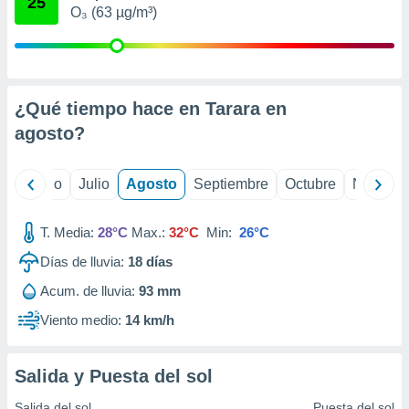
25
ados con el
O₃ (63 µg/m³)
 seleccionar
o.
calización
precisa e
ión mediante
¿Qué tiempo hace en Tarara en
agosto
?
, publicidad
dos,
yo
Junio
Julio
Agosto
Septiembre
Octubre
Noviemb
 publicidad
,
ón de
T. Media:
28°C
Max.:
32°C
Min:
26°C
 desarrollo
s.
Días de lluvia:
18
días
tros 1199
Acum. de lluvia:
93 mm
ios
Viento medio:
14 km/h
Salida y Puesta del sol
Salida del sol
Puesta del sol