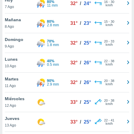
80%
ublicidad y
16
-
30
32°
/
24°
11 mm
km/h
7 Ago
do en
 mismo.
Mañana
80%
15
-
30
31°
/
23°
sultar más
2.8 mm
km/h
8 Ago
 en nuestra
 Cookies
y
Domingo
70%
20
-
33
ualquier
32°
/
25°
1.8 mm
km/h
9 Ago
ento
 botón
Lunes
40%
22
-
38
32°
/
26°
ación de
0.5 mm
km/h
10 Ago
kies
 disponible
Martes
90%
20
-
38
e nuestra
32°
/
26°
2.9 mm
km/h
11 Ago
.
Miércoles
IVAMENTE,
20
-
38
33°
/
25°
km/h
12 Ago
as
Jueves
22
-
41
33°
/
25°
 a cookies
km/h
13 Ago
 no aceptar